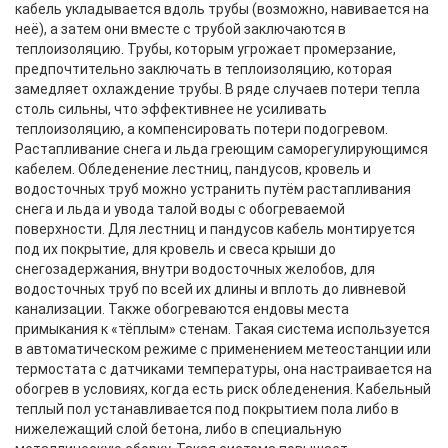
кабель укладывается вдоль трубы (возможно, навивается на
неё), а затем они вместе с трубой заключаются в
теплоизоляцию. Трубы, которым угрожает промерзание,
предпочтительно заключать в теплоизоляцию, которая
замедляет охлаждение трубы. В ряде случаев потери тепла
столь сильны, что эффективнее не усиливать
теплоизоляцию, а компенсировать потери подогревом.
Растапливание снега и льда греющим саморегулирующимся
кабелем. Обледенение лестниц, пандусов, кровель и
водосточных труб можно устранить путём растапливания
снега и льда и увода талой воды с обогреваемой
поверхности. Для лестниц и пандусов кабель монтируется
под их покрытие, для кровель и свеса крыши до
снегозадержания, внутри водосточных желобов, для
водосточных труб по всей их длины и вплоть до ливневой
канализации. Также обогреваются ендовы места
примыкания к «тёплым» стенам. Такая система используется
в автоматическом режиме с применением метеостанции или
термостата с датчиками температуры, она настраивается на
обогрев в условиях, когда есть риск обледенения. Кабельный
теплый пол устанавливается под покрытием пола либо в
нижележащий слой бетона, либо в специальную