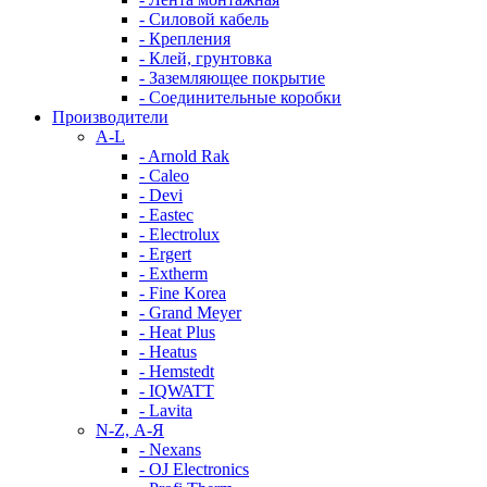
- Силовой кабель
- Крепления
- Клей, грунтовка
- Заземляющее покрытие
- Соединительные коробки
Производители
A-L
- Arnold Rak
- Caleo
- Devi
- Eastec
- Electrolux
- Ergert
- Extherm
- Fine Korea
- Grand Meyer
- Heat Plus
- Heatus
- Hemstedt
- IQWATT
- Lavita
N-Z, А-Я
- Nexans
- OJ Electronics