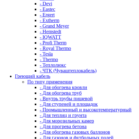
- Devi
- Eastec
- Ergert
- Extherm
- Grand Meyer
- Hemstedt
- IQWATT
- Profi Therm
- Royal Thermo
- Tesla
- Thermo
- Теплолюкс
- ЧТК (Чуваштеплокабель)
Греющий кабель
По типу применения
- Для обогрева кровли
- Для обогрева труб
- Внутрь трубы пищевой
- Для ступеней и площадок
- Промышленный и высокотемпературный
- Для теплиц и грунта
- Для морозильных камер
- Для прогрева бетона
- Для обогрева газовых баллонов
- Для газонов и футбольных полей