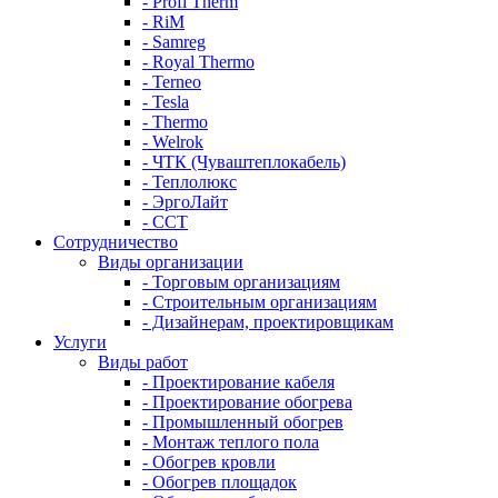
- Profi Therm
- RiM
- Samreg
- Royal Thermo
- Terneo
- Tesla
- Thermo
- Welrok
- ЧТК (Чуваштеплокабель)
- Теплолюкс
- ЭргоЛайт
- ССТ
Сотрудничество
Виды организации
- Торговым организациям
- Строительным организациям
- Дизайнерам, проектировщикам
Услуги
Виды работ
- Проектирование кабеля
- Проектирование обогрева
- Промышленный обогрев
- Монтаж теплого пола
- Обогрев кровли
- Обогрев площадок