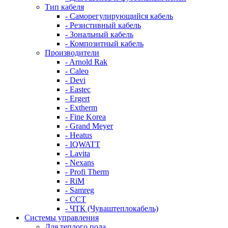
Тип кабеля
- Саморегулирующийся кабель
- Резистивный кабель
- Зональный кабель
- Композитный кабель
Производители
- Arnold Rak
- Caleo
- Devi
- Eastec
- Ergert
- Extherm
- Fine Korea
- Grand Meyer
- Heatus
- IQWATT
- Lavita
- Nexans
- Profi Therm
- RiM
- Samreg
- ССТ
- ЧТК (Чуваштеплокабель)
Системы управления
Для теплого пола