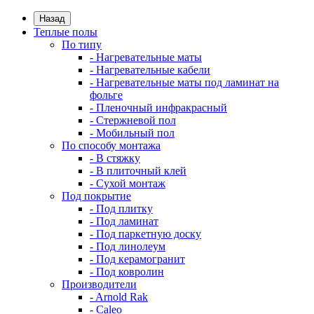
Назад
Теплые полы
По типу
- Нагревательные маты
- Нагревательные кабели
- Нагревательные маты под ламинат на
фольге
- Пленочный инфракрасный
- Стержневой пол
- Мобильный пол
По способу монтажа
- В стяжку
- В плиточный клей
- Сухой монтаж
Под покрытие
- Под плитку
- Под ламинат
- Под паркетную доску
- Под линолеум
- Под керамогранит
- Под ковролин
Производители
- Arnold Rak
- Caleo