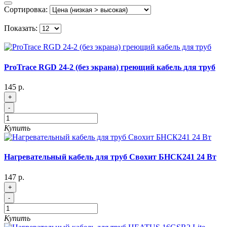
Сортировка:
Показать:
ProTrace RGD 24-2 (без экрана) греющий кабель для труб
145 р.
+
-
Купить
Нагревательный кабель для труб Свохит БНСК241 24 Вт
147 р.
+
-
Купить