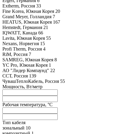
Ergert, Германия
6
Extherm, Россия
33
Fine Korea, Южная Корея
20
Grand Meyer, Голландия
7
HEATUS, Южная Корея
167
Hemstedt, Германия
21
IQWATT, Канада
66
Lavita, Южная Корея
55
Nexans, Норвегия
15
Profi Therm, Россия
4
RiM, Россия
7
SAMREG, Южная Корея
8
YC Pro, Южная Корея
1
АО "Лидер Компаунд"
22
ССТ, Россия
139
ЧувашТеплоКабель, Россия
55
Мощность, Вт/метр
Рабочая температура, °C
Тип кабеля
зональный
10
композитный
1