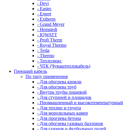
- Devi
- Eastec
- Ergert
- Extherm
- Grand Meyer
- Hemstedt
- IQWATT
- Profi Therm
- Royal Thermo
- Tesla
- Thermo
- Теплолюкс
- ЧТК (Чуваштеплокабель)
Греющий кабель
По типу применения
- Для обогрева кровли
- Для обогрева труб
- Внутрь трубы пищевой
- Для ступеней и площадок
- Промышленный и высокотемпературный
- Для теплиц и грунта
- Для морозильных камер
- Для прогрева бетона
- Для обогрева газовых баллонов
- Для газонов и футбольных полей