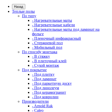
Назад
Теплые полы
По типу
- Нагревательные маты
- Нагревательные кабели
- Нагревательные маты под ламинат на
фольге
- Пленочный инфракрасный
- Стержневой пол
- Мобильный пол
По способу монтажа
- В стяжку
- В плиточный клей
- Сухой монтаж
Под покрытие
- Под плитку
- Под ламинат
- Под паркетную доску
- Под линолеум
- Под керамогранит
- Под ковролин
Производители
- Arnold Rak
- Caleo