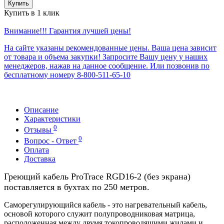
Купить
Купить в 1 клик
Внимание!!! Гарантия лучшей цены!
На сайте указаны рекомендованные цены. Ваша цена зависит
от товара и объема закупки! Запросите Вашу цену у наших
менеджеров, нажав на данное сообщение. Или позвонив по
бесплатному номеру 8-800-511-65-10
Описание
Характеристики
0
Отзывы
0
Вопрос - Ответ
Оплата
Доставка
Греющий кабель ProTrace RGD16-2 (без экрана)
поставляется в бухтах по 250 метров.
Саморегулирующийся кабель - это нагревательный кабель,
основой которого служит полупроводниковая матрица,
расположенная между двумя токопроводящими жилами и