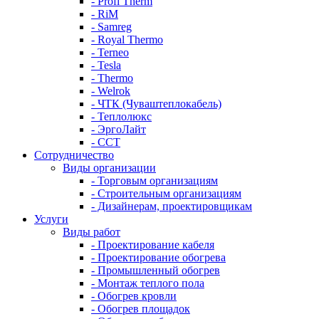
- Profi Therm
- RiM
- Samreg
- Royal Thermo
- Terneo
- Tesla
- Thermo
- Welrok
- ЧТК (Чуваштеплокабель)
- Теплолюкс
- ЭргоЛайт
- ССТ
Сотрудничество
Виды организации
- Торговым организациям
- Строительным организациям
- Дизайнерам, проектировщикам
Услуги
Виды работ
- Проектирование кабеля
- Проектирование обогрева
- Промышленный обогрев
- Монтаж теплого пола
- Обогрев кровли
- Обогрев площадок