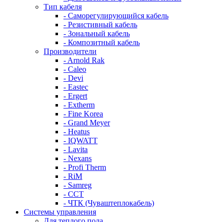
Тип кабеля
- Саморегулирующийся кабель
- Резистивный кабель
- Зональный кабель
- Композитный кабель
Производители
- Arnold Rak
- Caleo
- Devi
- Eastec
- Ergert
- Extherm
- Fine Korea
- Grand Meyer
- Heatus
- IQWATT
- Lavita
- Nexans
- Profi Therm
- RiM
- Samreg
- ССТ
- ЧТК (Чуваштеплокабель)
Системы управления
Для теплого пола