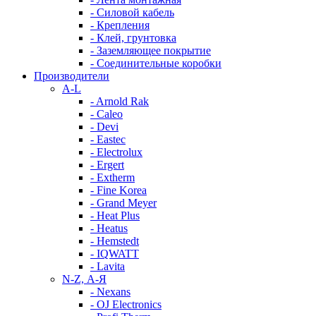
- Силовой кабель
- Крепления
- Клей, грунтовка
- Заземляющее покрытие
- Соединительные коробки
Производители
A-L
- Arnold Rak
- Caleo
- Devi
- Eastec
- Electrolux
- Ergert
- Extherm
- Fine Korea
- Grand Meyer
- Heat Plus
- Heatus
- Hemstedt
- IQWATT
- Lavita
N-Z, А-Я
- Nexans
- OJ Electronics