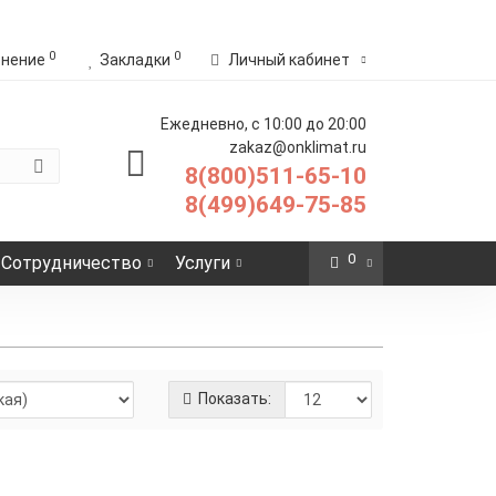
0
0
внение
Закладки
Личный кабинет
Ежедневно, с 10:00 до 20:00
zakaz@onklimat.ru
8(800)511-65-10
8(499)649-75-85
0
Сотрудничество
Услуги
Показать:
87 р.
-
Купить
+