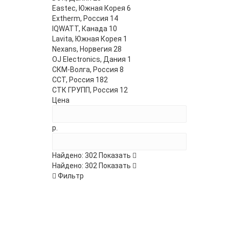
Eastec, Южная Корея
6
Extherm, Россия
14
IQWATT, Канада
10
Lavita, Южная Корея
1
Nexans, Норвегия
28
OJ Electronics, Дания
1
СКМ-Волга, Россия
8
ССТ, Россия
182
СТК ГРУПП, Россия
12
Цена
р.
Найдено:
302
Показать
Найдено:
302
Показать
Фильтр