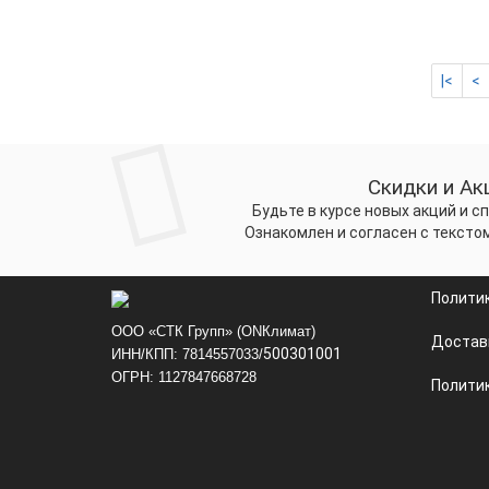
|<
<
Скидки и Ак
Будьте в курсе новых акций и 
Ознакомлен и согласен с тексто
Полити
ООО «СТК Групп» (ONКлимат)
Достав
500301001
ИНН/КПП: 7814557033/
ОГРН: 1127847668728
Политик