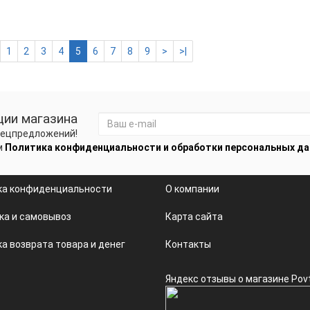
1
2
3
4
5
6
7
8
9
>
>|
ции магазина
спецпредложений!
м
Политика конфиденциальности и обработки персональных д
ка конфиденциальности
О компании
ка и самовывоз
Карта сайта
а возврата товара и денег
Контакты
Яндекс отзывы о магазине Pov