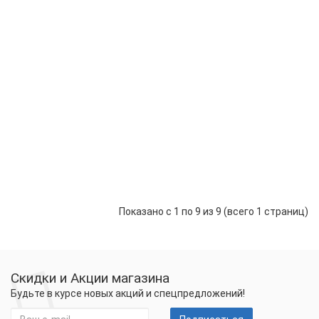
Пле
теп
пол
CAL
PLA
50/2
0,5-
6,0
кв.м
41765 р.
-
Купить
+
Показано с 1 по 9 из 9 (всего 1 страниц)
Скидки и Акции магазина
Будьте в курсе новых акций и спецпредложений!