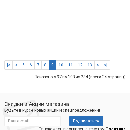
мат
одн
ЧТК
МНО
560
Вт
(3,5
кв.м.
7329 р.
-
Купить
+
|<
<
5
6
7
8
9
10
11
12
13
>
>|
Показано с 97 по 108 из 284 (всего 24 страниц)
Скидки и Акции магазина
Будьте в курсе новых акций и спецпредложений!
Подписаться
Ознакомлен и согласен с текстом
Политика