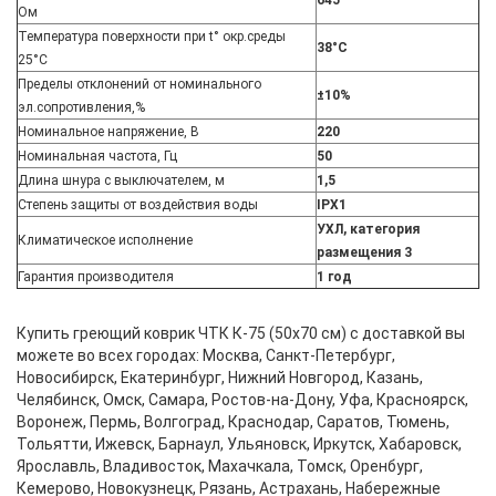
645
Ом
Температура поверхности при t° окр.среды
38°C
25°С
Пределы отклонений от номинального
±10%
эл.сопротивления,%
Номинальное напряжение, В
220
Номинальная частота, Гц
50
Длина шнура с выключателем, м
1,5
Степень защиты от воздействия воды
IPX1
УХЛ, категория
Климатическое исполнение
размещения 3
Гарантия производителя
1 год
Купить греющий коврик ЧТК К-75 (50x70 см) с доставкой вы
можете во всех городах: Москва, Санкт-Петербург,
Новосибирск, Екатеринбург, Нижний Новгород, Казань,
Челябинск, Омск, Самара, Ростов-на-Дону, Уфа, Красноярск,
Воронеж, Пермь, Волгоград, Краснодар, Саратов, Тюмень,
Тольятти, Ижевск, Барнаул, Ульяновск, Иркутск, Хабаровск,
Ярославль, Владивосток, Махачкала, Томск, Оренбург,
Кемерово, Новокузнецк, Рязань, Астрахань, Набережные