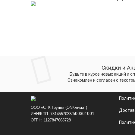
Скидки и Ак
Будьте в курсе новых акций и 
Ознакомлен и согласен с тексто
Полити
ООО «СТК Групп» (ONКлимат)
Достав
500301001
ИНН/КПП: 7814557033/
ОГРН: 1127847668728
Политик