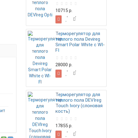
10715 р.
Терморегулятор для
теплого пола Devireg
Smart Polar White c WI-
FI
28000 р.
Терморегулятор для
теплого пола DEVIreg
Touch Ivory (слоновая
сит
кость)
17855 р.