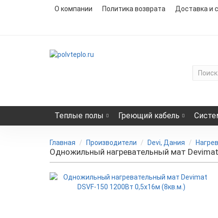
О компании
Политика возврата
Доставка и 
Теплые полы
Греющий кабель
Систе
Главная
Производители
Devi, Дания
Нагрев
Одножильный нагревательный мат Devimat 