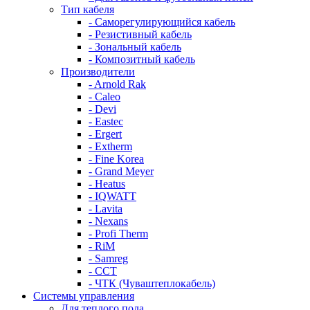
Тип кабеля
- Саморегулирующийся кабель
- Резистивный кабель
- Зональный кабель
- Композитный кабель
Производители
- Arnold Rak
- Caleo
- Devi
- Eastec
- Ergert
- Extherm
- Fine Korea
- Grand Meyer
- Heatus
- IQWATT
- Lavita
- Nexans
- Profi Therm
- RiM
- Samreg
- ССТ
- ЧТК (Чуваштеплокабель)
Системы управления
Для теплого пола