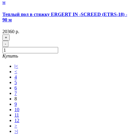
Теплый пол в стяжку ERGERT IN -SCREED (ETRS-18) -
90 м
20360 р.
+
-
Купить
|<
<
4
5
6
7
8
9
10
11
12
>
>|