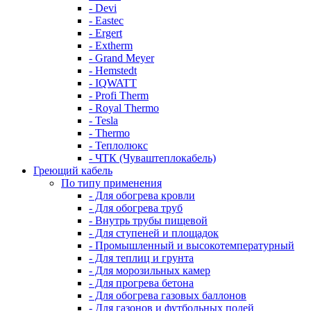
- Devi
- Eastec
- Ergert
- Extherm
- Grand Meyer
- Hemstedt
- IQWATT
- Profi Therm
- Royal Thermo
- Tesla
- Thermo
- Теплолюкс
- ЧТК (Чуваштеплокабель)
Греющий кабель
По типу применения
- Для обогрева кровли
- Для обогрева труб
- Внутрь трубы пищевой
- Для ступеней и площадок
- Промышленный и высокотемпературный
- Для теплиц и грунта
- Для морозильных камер
- Для прогрева бетона
- Для обогрева газовых баллонов
- Для газонов и футбольных полей