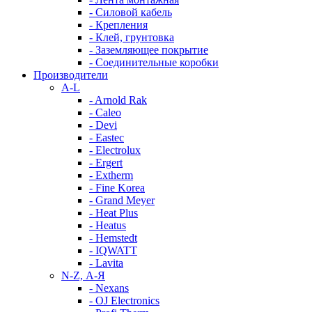
- Силовой кабель
- Крепления
- Клей, грунтовка
- Заземляющее покрытие
- Соединительные коробки
Производители
A-L
- Arnold Rak
- Caleo
- Devi
- Eastec
- Electrolux
- Ergert
- Extherm
- Fine Korea
- Grand Meyer
- Heat Plus
- Heatus
- Hemstedt
- IQWATT
- Lavita
N-Z, А-Я
- Nexans
- OJ Electronics