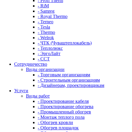
- Profi Therm
- RiM
- Samreg
- Royal Thermo
- Terneo
- Tesla
- Thermo
- Welrok
- ЧТК (Чуваштеплокабель)
- Теплолюкс
- ЭргоЛайт
- ССТ
Сотрудничество
Виды организации
- Торговым организациям
- Строительным организациям
- Дизайнерам, проектировщикам
Услуги
Виды работ
- Проектирование кабеля
- Проектирование обогрева
- Промышленный обогрев
- Монтаж теплого пола
- Обогрев кровли
- Обогрев площадок