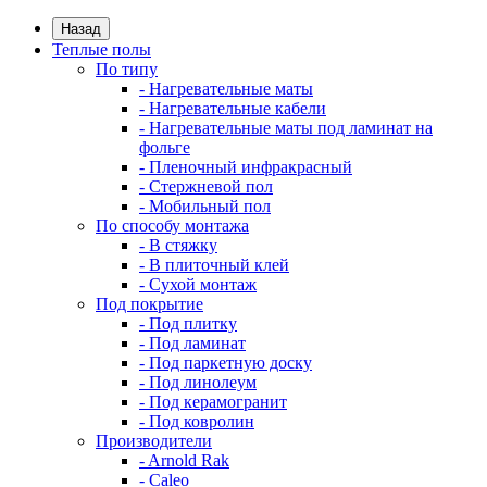
Назад
Теплые полы
По типу
- Нагревательные маты
- Нагревательные кабели
- Нагревательные маты под ламинат на
фольге
- Пленочный инфракрасный
- Стержневой пол
- Мобильный пол
По способу монтажа
- В стяжку
- В плиточный клей
- Сухой монтаж
Под покрытие
- Под плитку
- Под ламинат
- Под паркетную доску
- Под линолеум
- Под керамогранит
- Под ковролин
Производители
- Arnold Rak
- Caleo