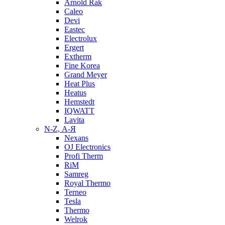
Arnold Rak
Caleo
Devi
Eastec
Electrolux
Ergert
Extherm
Fine Korea
Grand Meyer
Heat Plus
Heatus
Hemstedt
IQWATT
Lavita
N-Z, А-Я
Nexans
OJ Electronics
Profi Therm
RiM
Samreg
Royal Thermo
Terneo
Tesla
Thermo
Welrok