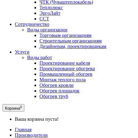
ЧТК (Чуваштеплокабель)
Теплолюкс
ЭргоЛайт
ССТ
Сотрудничество
Виды организации
Торговым организациям
Строительным организациям
Дизайнерам, проектировщикам
Услуги
Виды работ
Проектирование кабеля
Проектирование обогрева
Промышленный обогрев
Монтаж теплого пола
Обогрев кровли
Обогрев площадок
Обогрев труб
0
Корзина
Ваша корзина пуста!
Главная
Производители