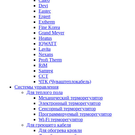
Caleo
Devi
Eastec
Ergert
Extherm
Fine Korea
Grand Meyer
Heatus
IQWATT
Lavita
Nexans
Profi Therm
RiM
Samreg
ССТ
ЧТК (Чуваштеплокабель)
Системы управления
Для теплого пола
Механический терморегулятор
Электронный терморегулятор
Сенсорный терморегулятор
Программируемый терморегулятор
Wi-Fi терморегулятор
Для греющего кабеля
Для обогрева кровли