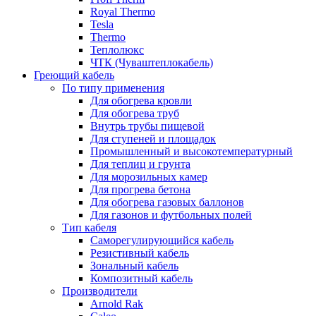
Royal Thermo
Tesla
Thermo
Теплолюкс
ЧТК (Чуваштеплокабель)
Греющий кабель
По типу применения
Для обогрева кровли
Для обогрева труб
Внутрь трубы пищевой
Для ступеней и площадок
Промышленный и высокотемпературный
Для теплиц и грунта
Для морозильных камер
Для прогрева бетона
Для обогрева газовых баллонов
Для газонов и футбольных полей
Тип кабеля
Саморегулирующийся кабель
Резистивный кабель
Зональный кабель
Композитный кабель
Производители
Arnold Rak