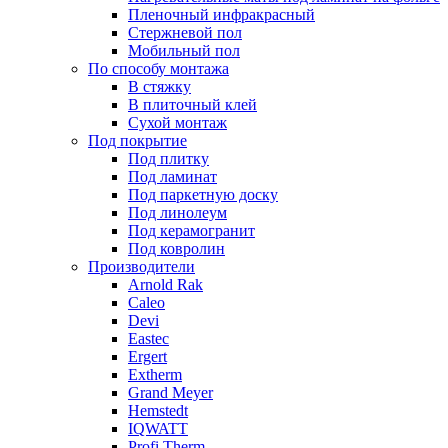
Пленочный инфракрасный
Стержневой пол
Мобильный пол
По способу монтажа
В стяжку
В плиточный клей
Сухой монтаж
Под покрытие
Под плитку
Под ламинат
Под паркетную доску
Под линолеум
Под керамогранит
Под ковролин
Производители
Arnold Rak
Caleo
Devi
Eastec
Ergert
Extherm
Grand Meyer
Hemstedt
IQWATT
Profi Therm