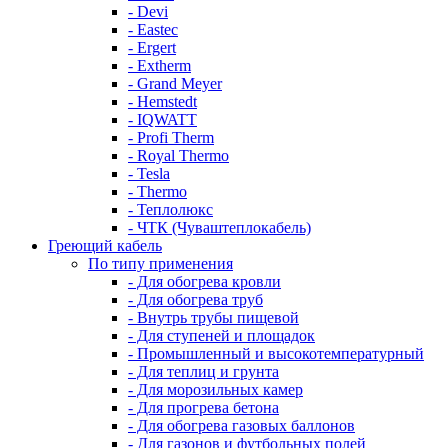
- Devi
- Eastec
- Ergert
- Extherm
- Grand Meyer
- Hemstedt
- IQWATT
- Profi Therm
- Royal Thermo
- Tesla
- Thermo
- Теплолюкс
- ЧТК (Чуваштеплокабель)
Греющий кабель
По типу применения
- Для обогрева кровли
- Для обогрева труб
- Внутрь трубы пищевой
- Для ступеней и площадок
- Промышленный и высокотемпературный
- Для теплиц и грунта
- Для морозильных камер
- Для прогрева бетона
- Для обогрева газовых баллонов
- Для газонов и футбольных полей