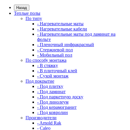
Назад
Теплые полы
По типу
- Нагревательные маты
- Нагревательные кабели
- Нагревательные маты под ламинат на
фольге
- Пленочный инфракрасный
- Стержневой пол
- Мобильный пол
По способу монтажа
- В стяжку
- В плиточный клей
- Сухой монтаж
Под покрытие
- Под плитку
- Под ламинат
- Под паркетную доску
- Под линолеум
- Под керамогранит
- Под ковролин
Производители
- Arnold Rak
- Caleo