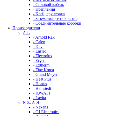
- Силовой кабель
- Крепления
- Клей, грунтовка
- Заземляющее покрытие
- Соединительные коробки
Производители
A-L
- Arnold Rak
- Caleo
- Devi
- Eastec
- Electrolux
- Ergert
- Extherm
- Fine Korea
- Grand Meyer
- Heat Plus
- Heatus
- Hemstedt
- IQWATT
- Lavita
N-Z, А-Я
- Nexans
- OJ Electronics