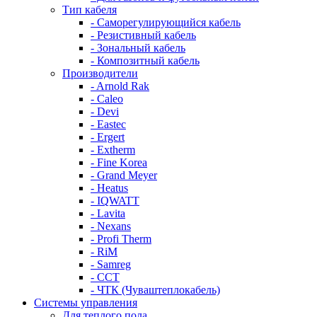
Тип кабеля
- Саморегулирующийся кабель
- Резистивный кабель
- Зональный кабель
- Композитный кабель
Производители
- Arnold Rak
- Caleo
- Devi
- Eastec
- Ergert
- Extherm
- Fine Korea
- Grand Meyer
- Heatus
- IQWATT
- Lavita
- Nexans
- Profi Therm
- RiM
- Samreg
- ССТ
- ЧТК (Чуваштеплокабель)
Системы управления
Для теплого пола