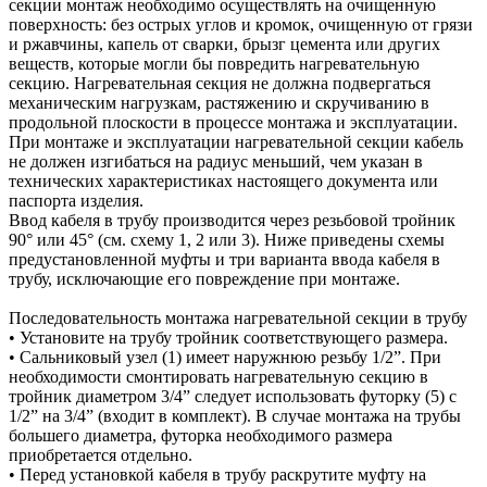
секции монтаж необходимо осуществлять на очищенную
поверхность: без острых углов и кромок, очищенную от грязи
и ржавчины, капель от сварки, брызг цемента или других
веществ, которые могли бы повредить нагревательную
секцию. Нагревательная секция не должна подвергаться
механическим нагрузкам, растяжению и скручиванию в
продольной плоскости в процессе монтажа и эксплуатации.
При монтаже и эксплуатации нагревательной секции кабель
не должен изгибаться на радиус меньший, чем указан в
технических характеристиках настоящего документа или
паспорта изделия.
Ввод кабеля в трубу производится через резьбовой тройник
90° или 45° (см. схему 1, 2 или 3). Ниже приведены схемы
предустановленной муфты и три варианта ввода кабеля в
трубу, исключающие его повреждение при монтаже.
Последовательность монтажа нагревательной секции в трубу
• Установите на трубу тройник соответствующего размера.
• Сальниковый узел (1) имеет наружнюю резьбу 1/2”. При
необходимости смонтировать нагревательную секцию в
тройник диаметром 3/4” следует использовать футорку (5) с
1/2” на 3/4” (входит в комплект). В случае монтажа на трубы
большего диаметра, футорка необходимого размера
приобретается отдельно.
• Перед установкой кабеля в трубу раскрутите муфту на