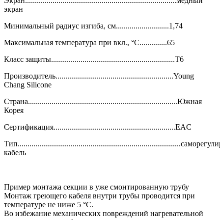
Экран.............................................................................медный
экран
Минимальный радиус изгиба, см...........................1,74
Максимальная температура при вкл., °C..............65
Класс защиты...............................................................T6
Производитель............................................................Young
Chang Silicone
Страна............................................................................Южная
Корея
Сертификация..............................................................EAC
Тип...................................................................................сам
кабель
Пример монтажа секции в уже смонтированную трубу
Монтаж греющего кабеля внутри трубы проводится при
температуре не ниже 5 °С.
Во избежание механических повреждений нагревательной