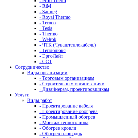
- Profi Therm
- RiM
- Samreg
- Royal Thermo
- Terneo
- Tesla
- Thermo
- Welrok
- ЧТК (Чуваштеплокабель)
- Теплолюкс
- ЭргоЛайт
- ССТ
Сотрудничество
Виды организации
- Торговым организациям
- Строительным организациям
- Дизайнерам, проектировщикам
Услуги
Виды работ
- Проектирование кабеля
- Проектирование обогрева
- Промышленный обогрев
- Монтаж теплого пола
- Обогрев кровли
- Обогрев площадок