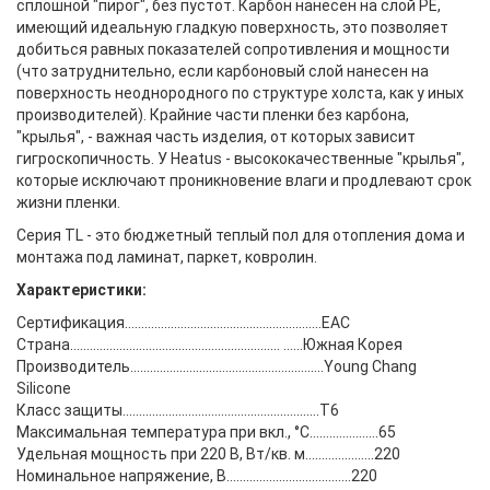
сплошной "пирог", без пустот. Карбон нанесен на слой PE,
имеющий идеальную гладкую поверхность, это позволяет
добиться равных показателей сопротивления и мощности
(что затруднительно, если карбоновый слой нанесен на
поверхность неоднородного по структуре холста, как у иных
производителей). Крайние части пленки без карбона,
"крылья", - важная часть изделия, от которых зависит
гигроскопичность. У Heatus - высококачественные "крылья",
которые исключают проникновение влаги и продлевают срок
жизни пленки.
Серия TL - это бюджетный теплый пол для отопления дома и
монтажа под ламинат, паркет, ковролин.
Характеристики:
Сертификация............................................................EAC
Страна................................................................ ......Южная Корея
Производитель...........................................................Young Chang
Silicone
Класс защиты............................................................T6
Максимальная температура при вкл., °C.....................65
Удельная мощность при 220 В, Вт/кв. м.....................220
Номинальное напряжение, В......................................220