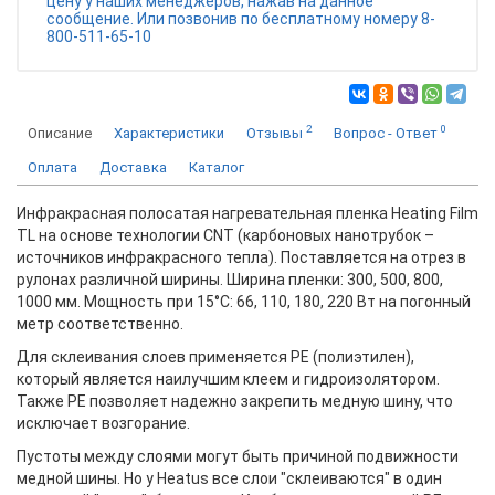
цену у наших менеджеров, нажав на данное
сообщение. Или позвонив по бесплатному номеру 8-
800-511-65-10
2
0
Описание
Характеристики
Отзывы
Вопрос - Ответ
Оплата
Доставка
Каталог
Инфракрасная полосатая нагревательная пленка Heating Film
TL на основе технологии CNT (карбоновых нанотрубок –
источников инфракрасного тепла). Поставляется на отрез в
рулонах различной ширины. Ширина пленки: 300, 500, 800,
1000 мм. Мощность при 15°С: 66, 110, 180, 220 Вт на погонный
метр соответственно.
Для склеивания слоев применяется PE (полиэтилен),
который является наилучшим клеем и гидроизолятором.
Также PE позволяет надежно закрепить медную шину, что
исключает возгорание.
Пустоты между слоями могут быть причиной подвижности
медной шины. Но у Heatus все слои "склеиваются" в один