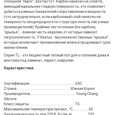
сплошной "пирог", без пустот. Карбон нанесен на слой PE,
имеющий идеальную гладкую поверхность, это позволяет
добиться равных показателей сопротивления и мощности
(что затруднительно, если карбоновый слой нанесен на
поверхность неоднородного по структуре холста, как у иных
производителей). Крайние части пленки без карбона,
"крылья", - важная часть изделия, от которых зависит
гигроскопичность. У Heatus - высококачественные "крылья",
которые исключают проникновение влаги и продлевают срок
жизни пленки.
Серия TL - это бюджетный теплый пол для отопления дома и
монтажа под ламинат, паркет, ковролин.
Характеристики:
Сертификация............................................................EAC
Страна................................................................ ......Южная Корея
Производитель...........................................................Young Chang
Silicone
Класс защиты............................................................T6
Максимальная температура при вкл., °C.....................65
Удельная мощность при 220 В, Вт/кв. м.....................220