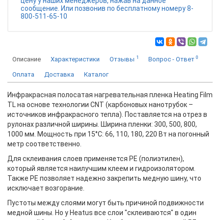
цену у наших менеджеров, нажав на данное
сообщение. Или позвонив по бесплатному номеру 8-
800-511-65-10
1
0
Описание
Характеристики
Отзывы
Вопрос - Ответ
Оплата
Доставка
Каталог
Инфракрасная полосатая нагревательная пленка Heating Film
TL на основе технологии CNT (карбоновых нанотрубок –
источников инфракрасного тепла). Поставляется на отрез в
рулонах различной ширины. Ширина пленки: 300, 500, 800,
1000 мм. Мощность при 15°С: 66, 110, 180, 220 Вт на погонный
метр соответственно.
Для склеивания слоев применяется PE (полиэтилен),
который является наилучшим клеем и гидроизолятором.
Также PE позволяет надежно закрепить медную шину, что
исключает возгорание.
Пустоты между слоями могут быть причиной подвижности
медной шины. Но у Heatus все слои "склеиваются" в один