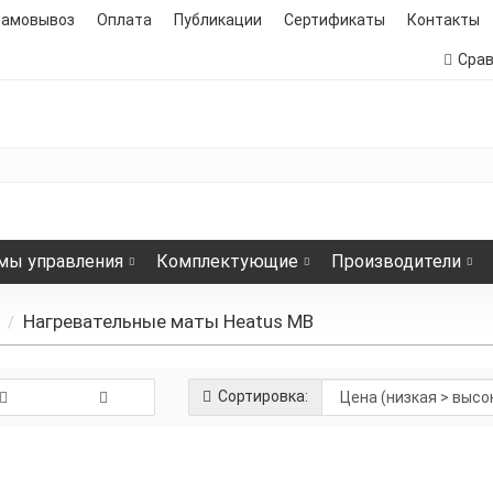
самовывоз
Оплата
Публикации
Сертификаты
Контакты
Сра
мы управления
Комплектующие
Производители
Нагревательные маты Heatus MB
Сортировка:
Нагревательный мат
351
3702 р.