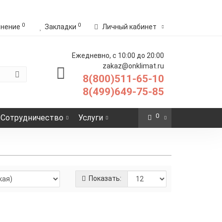
0
0
внение
Закладки
Личный кабинет
Ежедневно, с 10:00 до 20:00
zakaz@onklimat.ru
8(800)511-65-10
8(499)649-75-85
0
Сотрудничество
Услуги
Показать:
 HEATUS MB005 75 Вт 0,5 м2
7 р.
-
Купить
+