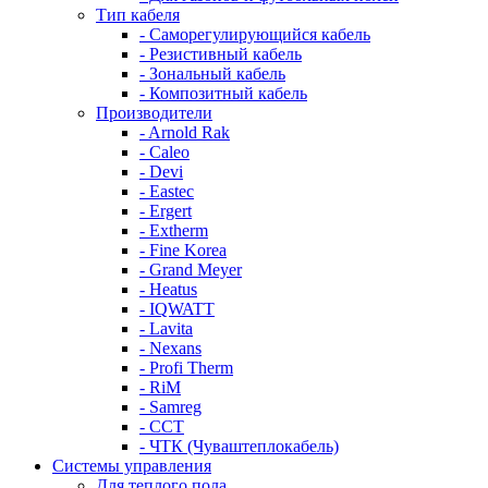
Тип кабеля
- Саморегулирующийся кабель
- Резистивный кабель
- Зональный кабель
- Композитный кабель
Производители
- Arnold Rak
- Caleo
- Devi
- Eastec
- Ergert
- Extherm
- Fine Korea
- Grand Meyer
- Heatus
- IQWATT
- Lavita
- Nexans
- Profi Therm
- RiM
- Samreg
- ССТ
- ЧТК (Чуваштеплокабель)
Системы управления
Для теплого пола