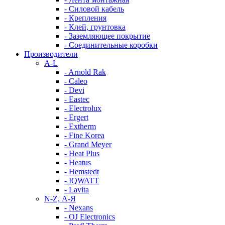
- Силовой кабель
- Крепления
- Клей, грунтовка
- Заземляющее покрытие
- Соединительные коробки
Производители
A-L
- Arnold Rak
- Caleo
- Devi
- Eastec
- Electrolux
- Ergert
- Extherm
- Fine Korea
- Grand Meyer
- Heat Plus
- Heatus
- Hemstedt
- IQWATT
- Lavita
N-Z, А-Я
- Nexans
- OJ Electronics