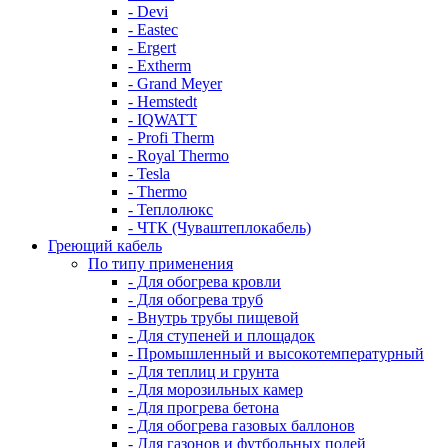
- Devi
- Eastec
- Ergert
- Extherm
- Grand Meyer
- Hemstedt
- IQWATT
- Profi Therm
- Royal Thermo
- Tesla
- Thermo
- Теплолюкс
- ЧТК (Чуваштеплокабель)
Греющий кабель
По типу применения
- Для обогрева кровли
- Для обогрева труб
- Внутрь трубы пищевой
- Для ступеней и площадок
- Промышленный и высокотемпературный
- Для теплиц и грунта
- Для морозильных камер
- Для прогрева бетона
- Для обогрева газовых баллонов
- Для газонов и футбольных полей