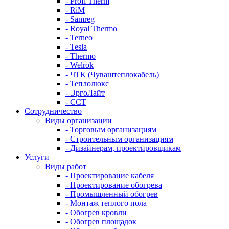
- Profi Therm
- RiM
- Samreg
- Royal Thermo
- Terneo
- Tesla
- Thermo
- Welrok
- ЧТК (Чуваштеплокабель)
- Теплолюкс
- ЭргоЛайт
- ССТ
Сотрудничество
Виды организации
- Торговым организациям
- Строительным организациям
- Дизайнерам, проектировщикам
Услуги
Виды работ
- Проектирование кабеля
- Проектирование обогрева
- Промышленный обогрев
- Монтаж теплого пола
- Обогрев кровли
- Обогрев площадок