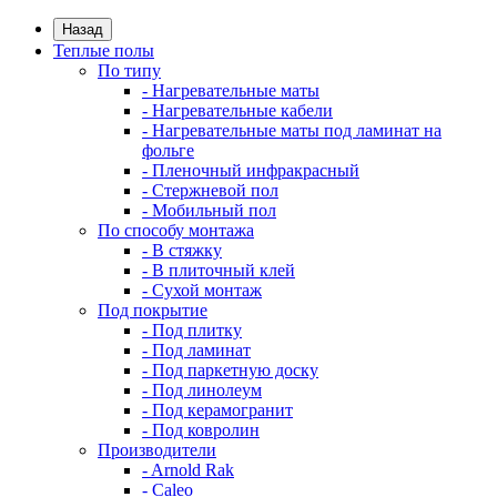
Назад
Теплые полы
По типу
- Нагревательные маты
- Нагревательные кабели
- Нагревательные маты под ламинат на
фольге
- Пленочный инфракрасный
- Стержневой пол
- Мобильный пол
По способу монтажа
- В стяжку
- В плиточный клей
- Сухой монтаж
Под покрытие
- Под плитку
- Под ламинат
- Под паркетную доску
- Под линолеум
- Под керамогранит
- Под ковролин
Производители
- Arnold Rak
- Caleo