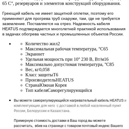
65 С°, резервуаров и элементов конструкций оборудования.
Греющий кабель не имеет защитной оплетки, поэтому его
применяют для прогрева труб снаружи, там, где не требуется
заземление. Поставляется на отрез. Надежность кабеля
HEATUS подтверждается многолетней практикой использования
в задачах обогрева частных и промышленных объектов России.
Количество жил
2
Максимальная рабочая температура, °C
65
Экран
нет
Удельная мощность при 10° 230 В, Вт/м
16
Максимально допустимая температура, °C
85
Вес, кг
0,058
Класс защиты
T6
Производитель
HEATUS
Страна
Южная Корея
Тип кабеля
Саморегулирующийся
Вы можете саморегулирующийся нагревательный кабель HEATUS
и
комплектующие для него
с доставкой в любой населенный пункт
России, Белоруссии и Казахстана.
Примерную стоимость доставки в Ваш город вы можете
рассчитать, вбив на странице с товаром почтовый индекс Вашего