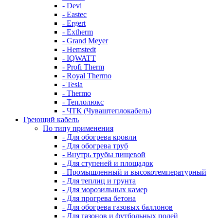
- Devi
- Eastec
- Ergert
- Extherm
- Grand Meyer
- Hemstedt
- IQWATT
- Profi Therm
- Royal Thermo
- Tesla
- Thermo
- Теплолюкс
- ЧТК (Чуваштеплокабель)
Греющий кабель
По типу применения
- Для обогрева кровли
- Для обогрева труб
- Внутрь трубы пищевой
- Для ступеней и площадок
- Промышленный и высокотемпературный
- Для теплиц и грунта
- Для морозильных камер
- Для прогрева бетона
- Для обогрева газовых баллонов
- Для газонов и футбольных полей