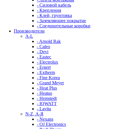
- Силовой кабель
- Крепления
- Клей, грунтовка
- Заземляющее покрытие
- Соединительные коробки
Производители
A-L
- Arnold Rak
- Caleo
- Devi
- Eastec
- Electrolux
- Ergert
- Extherm
- Fine Korea
- Grand Meyer
- Heat Plus
- Heatus
- Hemstedt
- IQWATT
- Lavita
N-Z, А-Я
- Nexans
- OJ Electronics