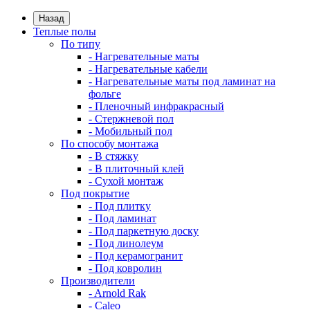
Назад
Теплые полы
По типу
- Нагревательные маты
- Нагревательные кабели
- Нагревательные маты под ламинат на
фольге
- Пленочный инфракрасный
- Стержневой пол
- Мобильный пол
По способу монтажа
- В стяжку
- В плиточный клей
- Сухой монтаж
Под покрытие
- Под плитку
- Под ламинат
- Под паркетную доску
- Под линолеум
- Под керамогранит
- Под ковролин
Производители
- Arnold Rak
- Caleo