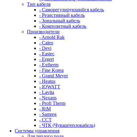
Тип кабеля
- Саморегулирующийся кабель
- Резистивный кабель
- Зональный кабель
- Композитный кабель
Производители
- Arnold Rak
- Caleo
- Devi
- Eastec
- Ergert
- Extherm
- Fine Korea
- Grand Meyer
- Heatus
- IQWATT
- Lavita
- Nexans
- Profi Therm
- RiM
- Samreg
- ССТ
- ЧТК (Чуваштеплокабель)
Системы управления
Для теплого пола