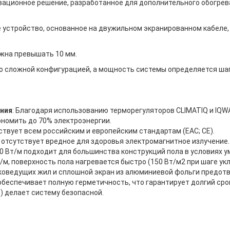
вационное решение, разработанное для дополнительного обогрев
 устройство, основанное на двужильном экранированном кабеле,
жна превышать 10 мм.
о сложной конфигурацией, а мощность системы определяется шаг
ния
: Благодаря использованию терморегуляторов CLIMATIQ и IQW
ономить до 70% электроэнергии.
твует всем российским и европейским стандартам (EAC; CE).
и отсутствует вредное для здоровья электромагнитное излучение.
0 Вт/м подходит для большинства конструкций пола в условиях 
/м, поверхность пола нагревается быстро (150 Вт/м2 при шаге укл
оковедущих жил и сплошной экран из алюминиевой фольги предот
 обеспечивает полную герметичность, что гарантирует долгий сро
) делает систему безопасной.