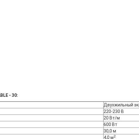
LE - 30:
Двухжильный эк
220-230 В
20 Вт/м
600 Вт
30,0 м
2
4,0 м