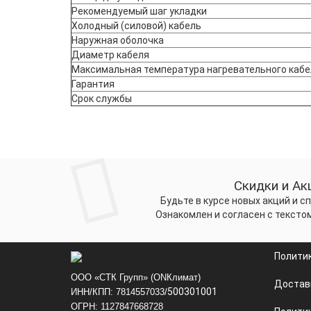
Рекомендуемый шаг укладки
Холодный (силовой) кабель
Наружная оболочка
Диаметр кабеля
Максимальная температура нагревательного кабе
Гарантия
Срок службы
Скидки и Ак
Будьте в курсе новых акций и 
Ознакомлен и согласен с тексто
Полити
ООО «СТК Групп» (ONКлимат)
Достав
500301001
ИНН/КПП: 7814557033/
ОГРН: 1127847668728