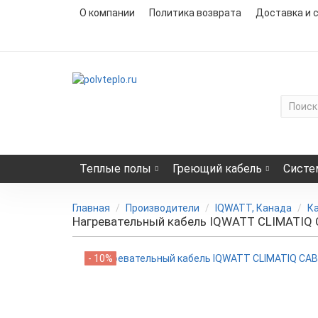
О компании
Политика возврата
Доставка и 
Теплые полы
Греющий кабель
Систе
Главная
Производители
IQWATT, Канада
К
Нагревательный кабель IQWATT CLIMATIQ CA
- 10%