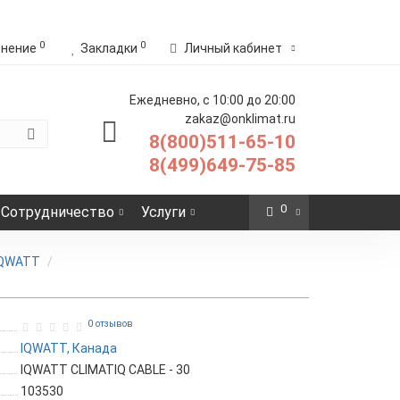
0
0
внение
Закладки
Личный кабинет
Ежедневно, с 10:00 до 20:00
zakaz@onklimat.ru
8(800)511-65-10
8(499)649-75-85
0
Сотрудничество
Услуги
IQWATT
0 отзывов
IQWATT, Канада
IQWATT CLIMATIQ CABLE - 30
103530