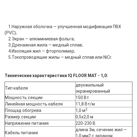
1.Наружная оболочка — улучшенная модификация ПВХ
(PVC);
2.Экран — алюминиевая фольга;
3.Дренажная жила — медный сплав;
4.Изоляция жил — фторполимер;
5.Токопроводящие жилы — медный сплав или NiCr.
Технические характеристики
IQ FLOOR MAT - 1,0
:
двухжильный
Тип кабеля
экранированный
Мощность секции
150 Вт
Линейная мощность кабеля
11,8 Вт/м
2
Площад обогрева
1,0 м
Размер секции
0,5х2,0 м
Напряжение питания
220-230 В
длина 3м, сечение жил —
Кабель питания
1,0 мм2 с экраном