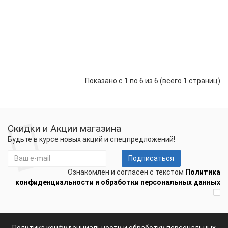
для
упр
эле
53000 р.
47700 р.
-
сис
+
ант
Купить
Показано с 1 по 6 из 6 (всего 1 страниц)
Скидки и Акции магазина
Будьте в курсе новых акций и спецпредложений!
Подписаться
Ознакомлен и согласен с текстом
Политика
конфиденциальности и обработки персональных данных