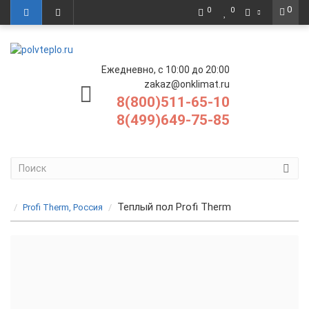
0
0
0
Ежедневно, с 10:00 до 20:00
zakaz@onklimat.ru
8(800)511-65-10
8(499)649-75-85
Теплый пол Profi Therm
Profi Therm, Россия
Нагревательные маты PROFI Therm
Тонкий кабельный пол (двужильный) MiniCableD PROFI