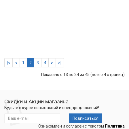
Наг
сек
TXL
PRO
The
840/
(50,
м)
16900 р.
-
Купить
+
|<
<
1
2
3
4
>
>|
Показано с 13 по 24 из 45 (всего 4 страниц)
Скидки и Акции магазина
Будьте в курсе новых акций и спецпредложений!
Подписаться
Ознакомлен и согласен с текстом
Политика