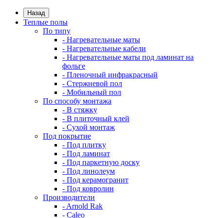
Назад
Теплые полы
По типу
- Нагревательные маты
- Нагревательные кабели
- Нагревательные маты под ламинат на
фольге
- Пленочный инфракрасный
- Стержневой пол
- Мобильный пол
По способу монтажа
- В стяжку
- В плиточный клей
- Сухой монтаж
Под покрытие
- Под плитку
- Под ламинат
- Под паркетную доску
- Под линолеум
- Под керамогранит
- Под ковролин
Производители
- Arnold Rak
- Caleo