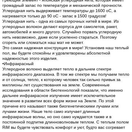
Греющий элемент - японская углеродная нить, которая имеет
громадный запас по температуре и механической прочности.
Углеродная нить выдерживает температуры до 1600 oС, а
нагревается только до 90 оС - запас в 1500 градусов!
Углеродная нить - одна из самых прочных нитей в мире. Из
углеродных волокон делают корпуса для самолетов, ракет,
автомобилей и много другого. Случайно порвать углеродную
нить невозможно, даже если усиленно стараться. Поэтому
сгореть или сломаться наш мат не может.
Это самая надежная конструкция в мире! Установив наш теплый
пол, вы будете спокойны и удовлетворены абсолютной
надежностью этого изделия.
•Инфракрасный
Углеродное волокно выделяет тепло в дальнем спектре
инфракрасного диапазона. В том же спектре мы получаем тепло
и от солнца, тепло, к которому человек так сильно привык за
миллионы лет существования на земле. Современные
исследования в области биотехнологий показали, что именно
дальнее инфракрасное излучение имеет исключительное
значение в развитии всех форм жизни на Земле. По этой
причине его называют также биогенетическими лучами или
лучами жизни. Наше тело само излучает длинные
инфракрасные волны, но оно само нуждается также и в
постоянной подпитке длинноволновым теплом. С теплым полом
RiM вы будете чувствовать комфорт и уют, будто вас согревает