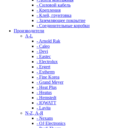
- Силовой кабель
- Крепления
- Клей, грунтовка
- Заземляющее покрытие
- Соединительные коробки
Производители
A-L
- Arnold Rak
- Caleo
- Devi
- Eastec
- Electrolux
- Ergert
- Extherm
- Fine Korea
- Grand Meyer
- Heat Plus
- Heatus
- Hemstedt
- IQWATT
- Lavita
N-Z, А-Я
- Nexans
- OJ Electronics