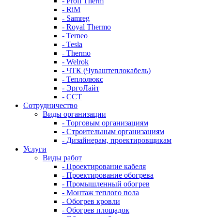
- Profi Therm
- RiM
- Samreg
- Royal Thermo
- Terneo
- Tesla
- Thermo
- Welrok
- ЧТК (Чуваштеплокабель)
- Теплолюкс
- ЭргоЛайт
- ССТ
Сотрудничество
Виды организации
- Торговым организациям
- Строительным организациям
- Дизайнерам, проектировщикам
Услуги
Виды работ
- Проектирование кабеля
- Проектирование обогрева
- Промышленный обогрев
- Монтаж теплого пола
- Обогрев кровли
- Обогрев площадок