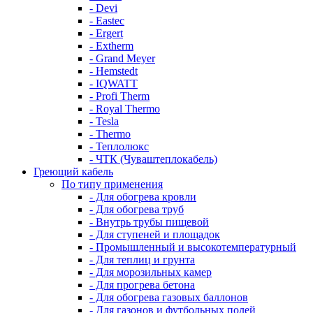
- Devi
- Eastec
- Ergert
- Extherm
- Grand Meyer
- Hemstedt
- IQWATT
- Profi Therm
- Royal Thermo
- Tesla
- Thermo
- Теплолюкс
- ЧТК (Чуваштеплокабель)
Греющий кабель
По типу применения
- Для обогрева кровли
- Для обогрева труб
- Внутрь трубы пищевой
- Для ступеней и площадок
- Промышленный и высокотемпературный
- Для теплиц и грунта
- Для морозильных камер
- Для прогрева бетона
- Для обогрева газовых баллонов
- Для газонов и футбольных полей