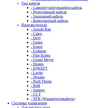
Тип кабеля
- Саморегулирующийся кабель
- Резистивный кабель
- Зональный кабель
- Композитный кабель
Производители
- Arnold Rak
- Caleo
- Devi
- Eastec
- Ergert
- Extherm
- Fine Korea
- Grand Meyer
- Heatus
- IQWATT
- Lavita
- Nexans
- Profi Therm
- RiM
- Samreg
- ССТ
- ЧТК (Чуваштеплокабель)
Системы управления
Для теплого пола