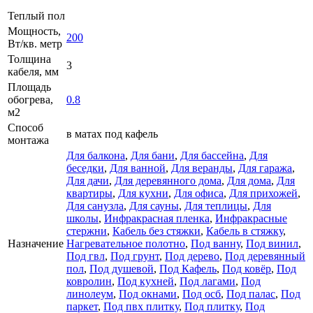
Теплый пол
Мощность,
200
Вт/кв. метр
Толщина
3
кабеля, мм
Площадь
обогрева,
0.8
м2
Способ
в матах под кафель
монтажа
Для балкона
,
Для бани
,
Для бассейна
,
Для
беседки
,
Для ванной
,
Для веранды
,
Для гаража
,
Для дачи
,
Для деревянного дома
,
Для дома
,
Для
квартиры
,
Для кухни
,
Для офиса
,
Для прихожей
,
Для санузла
,
Для сауны
,
Для теплицы
,
Для
школы
,
Инфракрасная пленка
,
Инфракрасные
стержни
,
Кабель без стяжки
,
Кабель в стяжку
,
Назначение
Нагревательное полотно
,
Под ванну
,
Под винил
,
Под гвл
,
Под грунт
,
Под дерево
,
Под деревянный
пол
,
Под душевой
,
Под Кафель
,
Под ковёр
,
Под
ковролин
,
Под кухней
,
Под лагами
,
Под
линолеум
,
Под окнами
,
Под осб
,
Под палас
,
Под
паркет
,
Под пвх плитку
,
Под плитку
,
Под