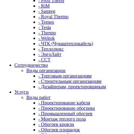
- Profi Therm
- RiM
- Samreg
- Royal Thermo
- Terneo
- Tesla
- Thermo
- Welrok
- ЧТК (Чуваштеплокабель)
- Теплолюкс
- ЭргоЛайт
- ССТ
Сотрудничество
Виды организации
- Торговым организациям
- Строительным организациям
- Дизайнерам, проектировщикам
Услуги
Виды работ
- Проектирование кабеля
- Проектирование обогрева
- Промышленный обогрев
- Монтаж теплого пола
- Обогрев кровли
- Обогрев площадок