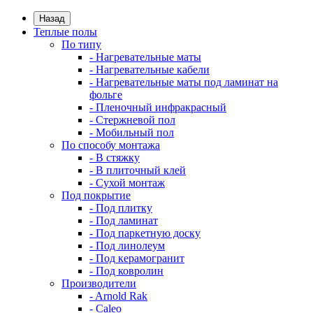
Назад
Теплые полы
По типу
- Нагревательные маты
- Нагревательные кабели
- Нагревательные маты под ламинат на
фольге
- Пленочный инфракрасный
- Стержневой пол
- Мобильный пол
По способу монтажа
- В стяжку
- В плиточный клей
- Сухой монтаж
Под покрытие
- Под плитку
- Под ламинат
- Под паркетную доску
- Под линолеум
- Под керамогранит
- Под ковролин
Производители
- Arnold Rak
- Caleo