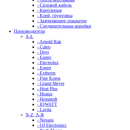
- Силовой кабель
- Крепления
- Клей, грунтовка
- Заземляющее покрытие
- Соединительные коробки
Производители
A-L
- Arnold Rak
- Caleo
- Devi
- Eastec
- Electrolux
- Ergert
- Extherm
- Fine Korea
- Grand Meyer
- Heat Plus
- Heatus
- Hemstedt
- IQWATT
- Lavita
N-Z, А-Я
- Nexans
- OJ Electronics