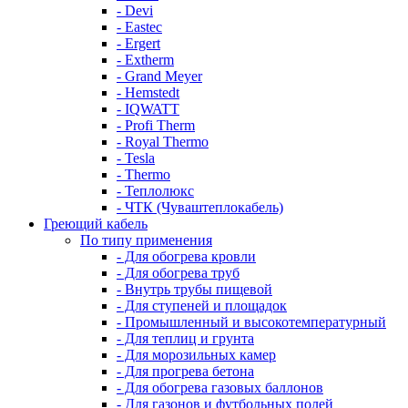
- Devi
- Eastec
- Ergert
- Extherm
- Grand Meyer
- Hemstedt
- IQWATT
- Profi Therm
- Royal Thermo
- Tesla
- Thermo
- Теплолюкс
- ЧТК (Чуваштеплокабель)
Греющий кабель
По типу применения
- Для обогрева кровли
- Для обогрева труб
- Внутрь трубы пищевой
- Для ступеней и площадок
- Промышленный и высокотемпературный
- Для теплиц и грунта
- Для морозильных камер
- Для прогрева бетона
- Для обогрева газовых баллонов
- Для газонов и футбольных полей