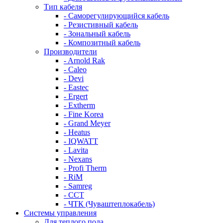
Тип кабеля
- Саморегулирующийся кабель
- Резистивный кабель
- Зональный кабель
- Композитный кабель
Производители
- Arnold Rak
- Caleo
- Devi
- Eastec
- Ergert
- Extherm
- Fine Korea
- Grand Meyer
- Heatus
- IQWATT
- Lavita
- Nexans
- Profi Therm
- RiM
- Samreg
- ССТ
- ЧТК (Чуваштеплокабель)
Системы управления
Для теплого пола