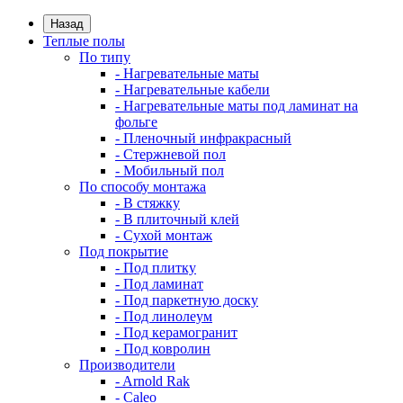
Назад
Теплые полы
По типу
- Нагревательные маты
- Нагревательные кабели
- Нагревательные маты под ламинат на
фольге
- Пленочный инфракрасный
- Стержневой пол
- Мобильный пол
По способу монтажа
- В стяжку
- В плиточный клей
- Сухой монтаж
Под покрытие
- Под плитку
- Под ламинат
- Под паркетную доску
- Под линолеум
- Под керамогранит
- Под ковролин
Производители
- Arnold Rak
- Caleo