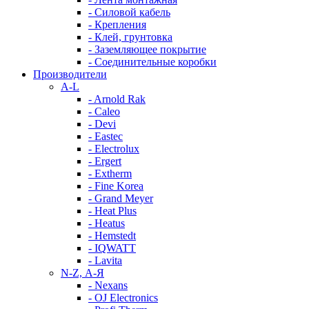
- Силовой кабель
- Крепления
- Клей, грунтовка
- Заземляющее покрытие
- Соединительные коробки
Производители
A-L
- Arnold Rak
- Caleo
- Devi
- Eastec
- Electrolux
- Ergert
- Extherm
- Fine Korea
- Grand Meyer
- Heat Plus
- Heatus
- Hemstedt
- IQWATT
- Lavita
N-Z, А-Я
- Nexans
- OJ Electronics