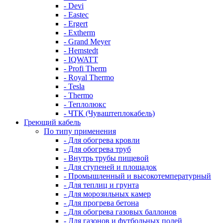
- Devi
- Eastec
- Ergert
- Extherm
- Grand Meyer
- Hemstedt
- IQWATT
- Profi Therm
- Royal Thermo
- Tesla
- Thermo
- Теплолюкс
- ЧТК (Чуваштеплокабель)
Греющий кабель
По типу применения
- Для обогрева кровли
- Для обогрева труб
- Внутрь трубы пищевой
- Для ступеней и площадок
- Промышленный и высокотемпературный
- Для теплиц и грунта
- Для морозильных камер
- Для прогрева бетона
- Для обогрева газовых баллонов
- Для газонов и футбольных полей