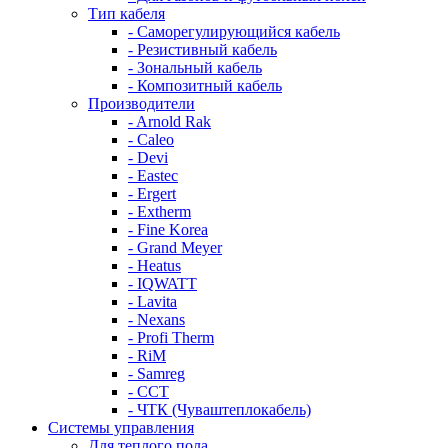
Тип кабеля
- Саморегулирующийся кабель
- Резистивный кабель
- Зональный кабель
- Композитный кабель
Производители
- Arnold Rak
- Caleo
- Devi
- Eastec
- Ergert
- Extherm
- Fine Korea
- Grand Meyer
- Heatus
- IQWATT
- Lavita
- Nexans
- Profi Therm
- RiM
- Samreg
- ССТ
- ЧТК (Чуваштеплокабель)
Системы управления
Для теплого пола