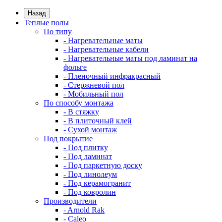
Назад
Теплые полы
По типу
- Нагревательные маты
- Нагревательные кабели
- Нагревательные маты под ламинат на
фольге
- Пленочный инфракрасный
- Стержневой пол
- Мобильный пол
По способу монтажа
- В стяжку
- В плиточный клей
- Сухой монтаж
Под покрытие
- Под плитку
- Под ламинат
- Под паркетную доску
- Под линолеум
- Под керамогранит
- Под ковролин
Производители
- Arnold Rak
- Caleo