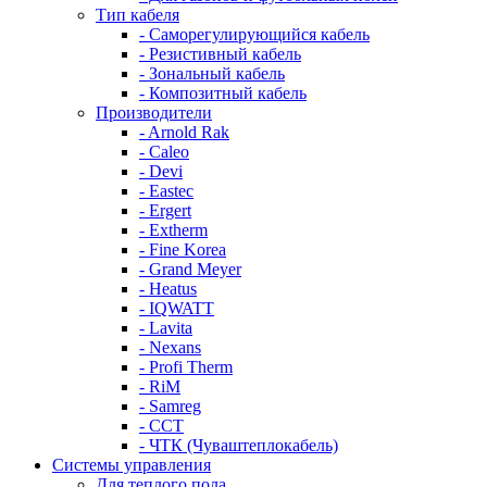
Тип кабеля
- Саморегулирующийся кабель
- Резистивный кабель
- Зональный кабель
- Композитный кабель
Производители
- Arnold Rak
- Caleo
- Devi
- Eastec
- Ergert
- Extherm
- Fine Korea
- Grand Meyer
- Heatus
- IQWATT
- Lavita
- Nexans
- Profi Therm
- RiM
- Samreg
- ССТ
- ЧТК (Чуваштеплокабель)
Системы управления
Для теплого пола