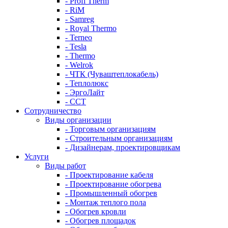
- Profi Therm
- RiM
- Samreg
- Royal Thermo
- Terneo
- Tesla
- Thermo
- Welrok
- ЧТК (Чуваштеплокабель)
- Теплолюкс
- ЭргоЛайт
- ССТ
Сотрудничество
Виды организации
- Торговым организациям
- Строительным организациям
- Дизайнерам, проектировщикам
Услуги
Виды работ
- Проектирование кабеля
- Проектирование обогрева
- Промышленный обогрев
- Монтаж теплого пола
- Обогрев кровли
- Обогрев площадок