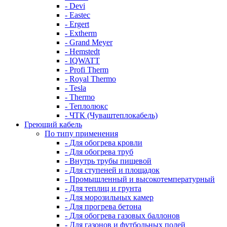
- Devi
- Eastec
- Ergert
- Extherm
- Grand Meyer
- Hemstedt
- IQWATT
- Profi Therm
- Royal Thermo
- Tesla
- Thermo
- Теплолюкс
- ЧТК (Чуваштеплокабель)
Греющий кабель
По типу применения
- Для обогрева кровли
- Для обогрева труб
- Внутрь трубы пищевой
- Для ступеней и площадок
- Промышленный и высокотемпературный
- Для теплиц и грунта
- Для морозильных камер
- Для прогрева бетона
- Для обогрева газовых баллонов
- Для газонов и футбольных полей