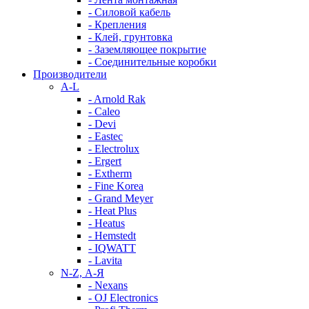
- Силовой кабель
- Крепления
- Клей, грунтовка
- Заземляющее покрытие
- Соединительные коробки
Производители
A-L
- Arnold Rak
- Caleo
- Devi
- Eastec
- Electrolux
- Ergert
- Extherm
- Fine Korea
- Grand Meyer
- Heat Plus
- Heatus
- Hemstedt
- IQWATT
- Lavita
N-Z, А-Я
- Nexans
- OJ Electronics