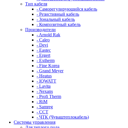
Тип кабеля
- Саморегулирующийся кабель
- Резистивный кабель
- Зональный кабель
- Композитный кабель
Производители
- Arnold Rak
- Caleo
- Devi
- Eastec
- Ergert
- Extherm
- Fine Korea
- Grand Meyer
- Heatus
- IQWATT
- Lavita
- Nexans
- Profi Therm
- RiM
- Samreg
- ССТ
- ЧТК (Чуваштеплокабель)
Системы управления
Для теплого пола