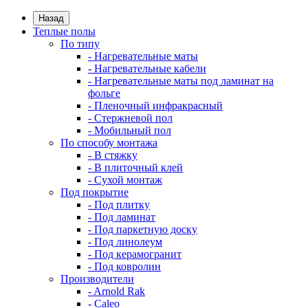
Назад
Теплые полы
По типу
- Нагревательные маты
- Нагревательные кабели
- Нагревательные маты под ламинат на
фольге
- Пленочный инфракрасный
- Стержневой пол
- Мобильный пол
По способу монтажа
- В стяжку
- В плиточный клей
- Сухой монтаж
Под покрытие
- Под плитку
- Под ламинат
- Под паркетную доску
- Под линолеум
- Под керамогранит
- Под ковролин
Производители
- Arnold Rak
- Caleo