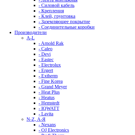
- Силовой кабель
- Крепления
- Клей, грунтовка
- Заземляющее покрытие
- Соединительные коробки
Производители
A-L
- Arnold Rak
- Caleo
- Devi
- Eastec
- Electrolux
- Ergert
- Extherm
- Fine Korea
- Grand Meyer
- Heat Plus
- Heatus
- Hemstedt
- IQWATT
- Lavita
N-Z, А-Я
- Nexans
- OJ Electronics