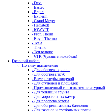
- Devi
- Eastec
- Ergert
- Extherm
- Grand Meyer
- Hemstedt
- IQWATT
- Profi Therm
- Royal Thermo
- Tesla
- Thermo
- Теплолюкс
- ЧТК (Чуваштеплокабель)
Греющий кабель
По типу применения
- Для обогрева кровли
- Для обогрева труб
- Внутрь трубы пищевой
- Для ступеней и площадок
- Промышленный и высокотемпературный
- Для теплиц и грунта
- Для морозильных камер
- Для прогрева бетона
- Для обогрева газовых баллонов
- Для газонов и футбольных полей