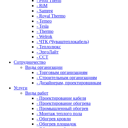
- Profi Therm
- RiM
- Samreg
- Royal Thermo
- Terneo
- Tesla
- Thermo
- Welrok
- ЧТК (Чуваштеплокабель)
- Теплолюкс
- ЭргоЛайт
- ССТ
Сотрудничество
Виды организации
- Торговым организациям
- Строительным организациям
- Дизайнерам, проектировщикам
Услуги
Виды работ
- Проектирование кабеля
- Проектирование обогрева
- Промышленный обогрев
- Монтаж теплого пола
- Обогрев кровли
- Обогрев площадок