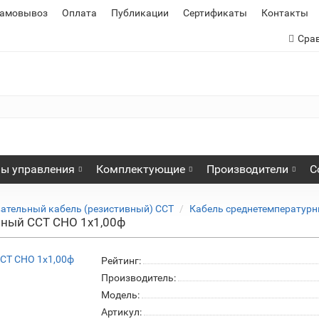
самовывоз
Оплата
Публикации
Сертификаты
Контакты
Сра
ы управления
Комплектующие
Производители
С
ательный кабель (резистивный) ССТ
Кабель среднетемператур
рный ССТ СНО 1х1,00ф
Рейтинг:
Производитель:
Модель:
Артикул: