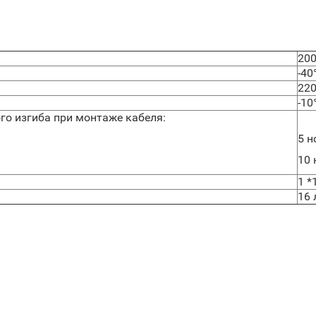
2
-40
22
-10
о изгиба при монтаже кабеля:
5 н
10 
1 *
16 