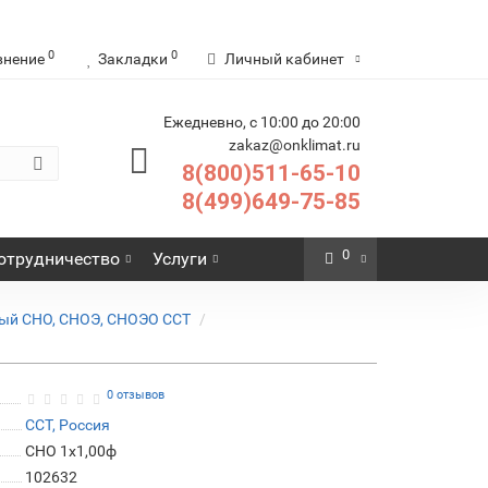
0
0
внение
Закладки
Личный кабинет
Ежедневно, с 10:00 до 20:00
zakaz@onklimat.ru
8(800)511-65-10
8(499)649-75-85
0
отрудничество
Услуги
ный СНО, СНОЭ, СНОЭО ССТ
0 отзывов
ССТ, Россия
СНО 1х1,00ф
102632