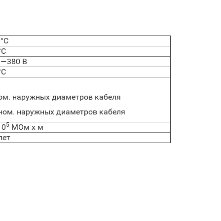
00°С
°С
0—380 В
°С
ом. наружных диаметров кабеля
ном. наружных диаметров кабеля
5
10
МОм х м
лет