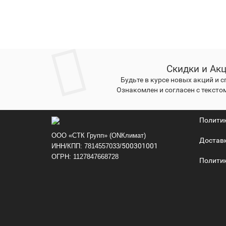
Скидки и Ак
Будьте в курсе новых акций и 
Ознакомлен и согласен с тексто
Полити
ООО «СТК Групп» (ONКлимат)
Достав
500301001
ИНН/КПП: 7814557033/
ОГРН: 1127847668728
Политик