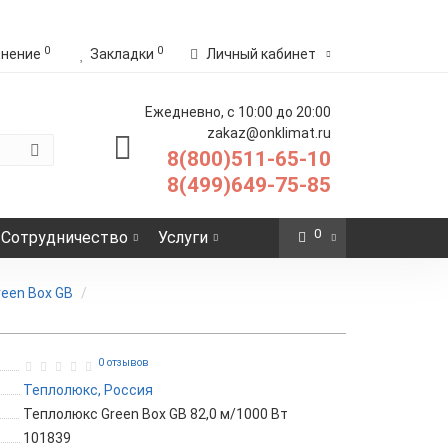
0
0
внение
Закладки
Личный кабинет
Ежедневно, с 10:00 до 20:00
zakaz@onklimat.ru
8(800)511-65-10
8(499)649-75-85
0
Сотрудничество
Услуги
een Box GB
0 отзывов
Теплолюкс, Россия
Теплолюкс Green Box GB 82,0 м/1000 Вт
101839