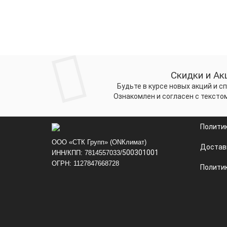
Скидки и Ак
Будьте в курсе новых акций и 
Ознакомлен и согласен с тексто
Полити
ООО «СТК Групп» (ONКлимат)
Достав
500301001
ИНН/КПП: 7814557033/
ОГРН: 1127847668728
Политик