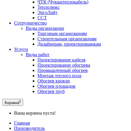
ЧТК (Чуваштеплокабель)
Теплолюкс
ЭргоЛайт
ССТ
Сотрудничество
Виды организации
Торговым организациям
Строительным организациям
Дизайнерам, проектировщикам
Услуги
Виды работ
Проектирование кабеля
Проектирование обогрева
Промышленный обогрев
Монтаж теплого пола
Обогрев кровли
Обогрев площадок
Обогрев труб
0
Корзина
Ваша корзина пуста!
Главная
Производитель