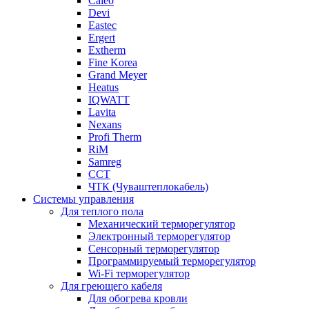
Caleo
Devi
Eastec
Ergert
Extherm
Fine Korea
Grand Meyer
Heatus
IQWATT
Lavita
Nexans
Profi Therm
RiM
Samreg
ССТ
ЧТК (Чуваштеплокабель)
Системы управления
Для теплого пола
Механический терморегулятор
Электронный терморегулятор
Сенсорный терморегулятор
Программируемый терморегулятор
Wi-Fi терморегулятор
Для греющего кабеля
Для обогрева кровли