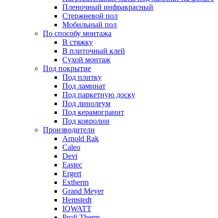
Пленочный инфракрасный
Стержневой пол
Мобильный пол
По способу монтажа
В стяжку
В плиточный клей
Сухой монтаж
Под покрытие
Под плитку
Под ламинат
Под паркетную доску
Под линолеум
Под керамогранит
Под ковролин
Производители
Arnold Rak
Caleo
Devi
Eastec
Ergert
Extherm
Grand Meyer
Hemstedt
IQWATT
Profi Therm