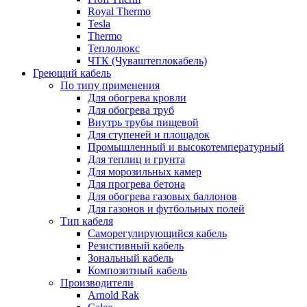
Royal Thermo
Tesla
Thermo
Теплолюкс
ЧТК (Чуваштеплокабель)
Греющий кабель
По типу применения
Для обогрева кровли
Для обогрева труб
Внутрь трубы пищевой
Для ступеней и площадок
Промышленный и высокотемпературный
Для теплиц и грунта
Для морозильных камер
Для прогрева бетона
Для обогрева газовых баллонов
Для газонов и футбольных полей
Тип кабеля
Саморегулирующийся кабель
Резистивный кабель
Зональный кабель
Композитный кабель
Производители
Arnold Rak