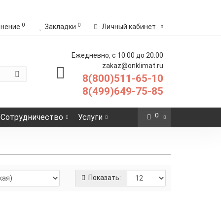
0
0
внение
Закладки
Личный кабинет
Ежедневно, с 10:00 до 20:00
zakaz@onklimat.ru
8(800)511-65-10
8(499)649-75-85
0
Сотрудничество
Услуги
Показать:
абель нагревательный