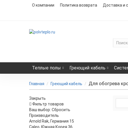
О компании
Политика возврата
Доставка и 
Теплые полы
Греющий кабель
Систе
Для обогрева кр
Главная
Греющий кабель
Закрыть
Фильтр товаров
Ваш выбор:
Сбросить
Производитель
Arnold Rak, Германия
15
Caleo, Южная Корея
36