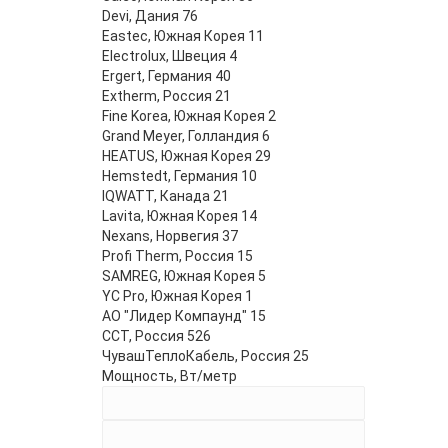
Devi, Дания
76
Eastec, Южная Корея
11
Electrolux, Швеция
4
Ergert, Германия
40
Extherm, Россия
21
Fine Korea, Южная Корея
2
Grand Meyer, Голландия
6
HEATUS, Южная Корея
29
Hemstedt, Германия
10
IQWATT, Канада
21
Lavita, Южная Корея
14
Nexans, Норвегия
37
Profi Therm, Россия
15
SAMREG, Южная Корея
5
YC Pro, Южная Корея
1
АО "Лидер Компаунд"
15
ССТ, Россия
526
ЧувашТеплоКабель, Россия
25
Мощность, Вт/метр