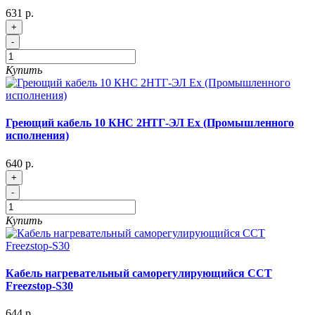
631 р.
+
-
Купить
Греющий кабель 10 КНС 2НТГ-ЭЛ Ex (Промышленного
исполнения)
640 р.
+
-
Купить
Кабель нагревательный саморегулирующийся ССТ
Freezstop-S30
644 р.