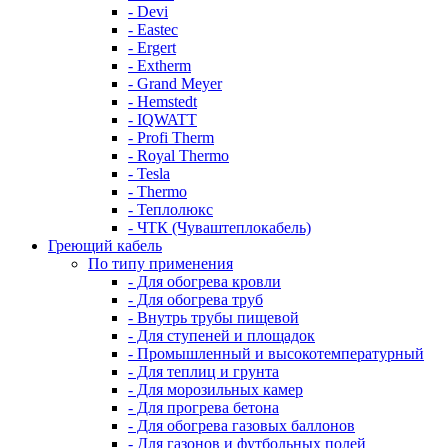
- Devi
- Eastec
- Ergert
- Extherm
- Grand Meyer
- Hemstedt
- IQWATT
- Profi Therm
- Royal Thermo
- Tesla
- Thermo
- Теплолюкс
- ЧТК (Чуваштеплокабель)
Греющий кабель
По типу применения
- Для обогрева кровли
- Для обогрева труб
- Внутрь трубы пищевой
- Для ступеней и площадок
- Промышленный и высокотемпературный
- Для теплиц и грунта
- Для морозильных камер
- Для прогрева бетона
- Для обогрева газовых баллонов
- Для газонов и футбольных полей