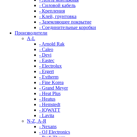
- Силовой кабель
- Крепления
- Клей, грунтовка
- Заземляющее покрытие
- Соединительные коробки
Производители
A-L
- Arnold Rak
- Caleo
- Devi
- Eastec
- Electrolux
- Ergert
- Extherm
- Fine Korea
- Grand Meyer
- Heat Plus
- Heatus
- Hemstedt
- IQWATT
- Lavita
N-Z, А-Я
- Nexans
- OJ Electronics