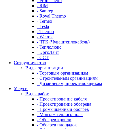
- Profi Therm
- RiM
- Samreg
- Royal Thermo
- Terneo
- Tesla
- Thermo
- Welrok
- ЧТК (Чуваштеплокабель)
- Теплолюкс
- ЭргоЛайт
- ССТ
Сотрудничество
Виды организации
- Торговым организациям
- Строительным организациям
- Дизайнерам, проектировщикам
Услуги
Виды работ
- Проектирование кабеля
- Проектирование обогрева
- Промышленный обогрев
- Монтаж теплого пола
- Обогрев кровли
- Обогрев площадок