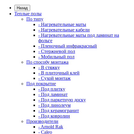
Назад
Теплые полы
По типу
- Нагревательные маты
- Нагревательные кабели
- Нагревательные маты под ламинат на
фольге
- Пленочный инфракрасный
- Стержневой пол
- Мобильный пол
По способу монтажа
- В стяжку
- В плиточный клей
- Сухой монтаж
Под покрытие
- Под плитку
- Под ламинат
- Под паркетную доску
- Под линолеум
- Под керамогранит
- Под ковролин
Производители
- Arnold Rak
- Caleo