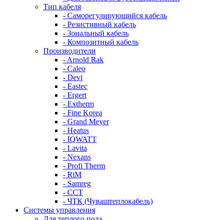
Тип кабеля
- Саморегулирующийся кабель
- Резистивный кабель
- Зональный кабель
- Композитный кабель
Производители
- Arnold Rak
- Caleo
- Devi
- Eastec
- Ergert
- Extherm
- Fine Korea
- Grand Meyer
- Heatus
- IQWATT
- Lavita
- Nexans
- Profi Therm
- RiM
- Samreg
- ССТ
- ЧТК (Чуваштеплокабель)
Системы управления
Для теплого пола