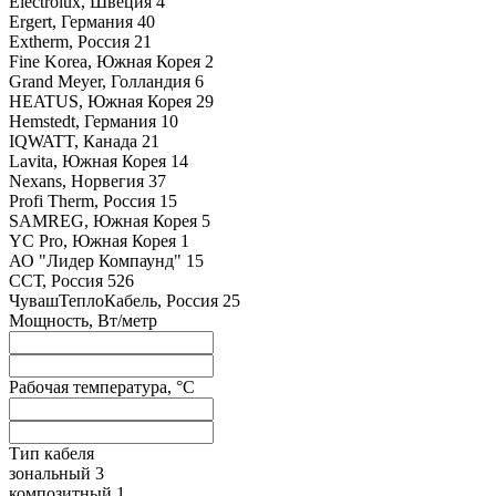
Electrolux, Швеция
4
Ergert, Германия
40
Extherm, Россия
21
Fine Korea, Южная Корея
2
Grand Meyer, Голландия
6
HEATUS, Южная Корея
29
Hemstedt, Германия
10
IQWATT, Канада
21
Lavita, Южная Корея
14
Nexans, Норвегия
37
Profi Therm, Россия
15
SAMREG, Южная Корея
5
YC Pro, Южная Корея
1
АО "Лидер Компаунд"
15
ССТ, Россия
526
ЧувашТеплоКабель, Россия
25
Мощность, Вт/метр
Рабочая температура, °C
Тип кабеля
зональный
3
композитный
1