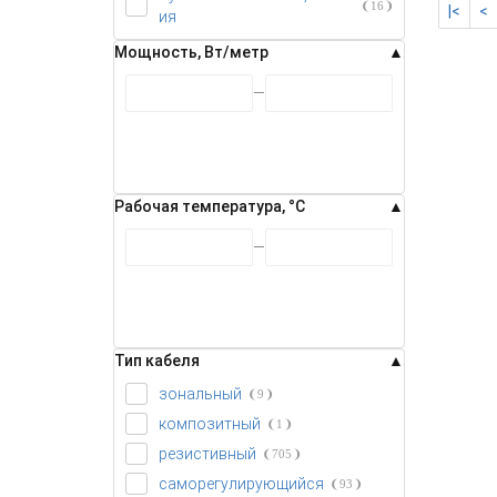
16
|<
<
ия
Мощность, Вт/метр
Рабочая температура, °C
Тип кабеля
зональный
9
композитный
1
резистивный
705
саморегулирующийся
93