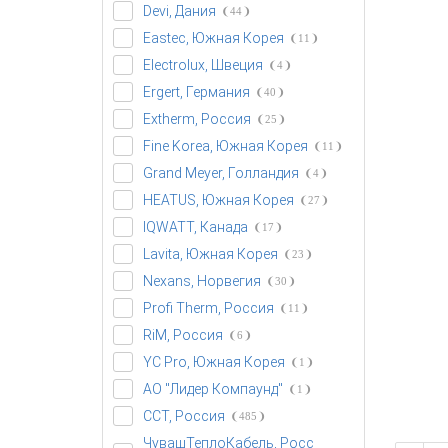
Devi, Дания
44
Eastec, Южная Корея
11
Electrolux, Швеция
4
Ergert, Германия
40
Extherm, Россия
25
Fine Korea, Южная Корея
11
Grand Meyer, Голландия
4
HEATUS, Южная Корея
27
IQWATT, Канада
17
Lavita, Южная Корея
23
Nexans, Норвегия
30
Profi Therm, Россия
11
RiM, Россия
6
YC Pro, Южная Корея
1
АО "Лидер Компаунд"
1
ССТ, Россия
485
ЧувашТеплоКабель, Росс