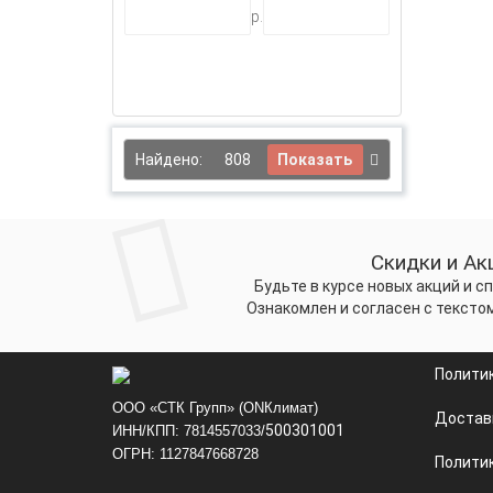
р.
Найдено:
808
Показать
Скидки и Ак
Будьте в курсе новых акций и 
Ознакомлен и согласен с тексто
Полити
ООО «СТК Групп» (ONКлимат)
Достав
500301001
ИНН/КПП: 7814557033/
ОГРН: 1127847668728
Политик