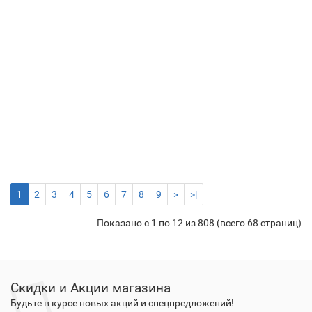
Гре
каб
для
кро
xLay
EHL
2СR
RST
LT
экр
338 р.
-
Купить
+
1
2
3
4
5
6
7
8
9
>
>|
Показано с 1 по 12 из 808 (всего 68 страниц)
Скидки и Акции магазина
Будьте в курсе новых акций и спецпредложений!