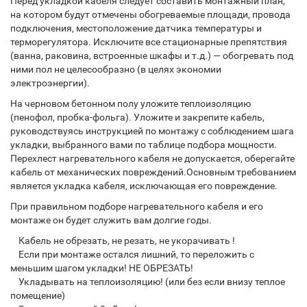
Перед укладкой кабеля следует составить монтажный план,
на котором будут отмечены обогреваемые площади, провода
подключения, местоположение датчика температуры и
терморегулятора. Исключите все стационарные препятствия
(ванна, раковина, встроенные шкафы и т.д.) — обогревать под
ними пол не целесообразно (в целях экономии
электроэнергии).
На черновом бетонном полу уложите теплоизоляцию
(пенофол, пробка-фольга). Уложите и закрепите кабель,
руководствуясь инструкцией по монтажу с соблюдением шага
укладки, выбранного вами по таблице подбора мощности.
Перехлест нагревательного кабеля не допускается, оберегайте
кабель от механических повреждений.Основным требованием
является укладка кабеля, исключающая его повреждение.
При правильном подборе нагревательного кабеля и его
монтаже он будет служить вам долгие годы.
Кабель не обрезать, не резать, не укорачивать !
Если при монтаже остался лишний, то переложить с
меньшим шагом укладки! НЕ ОБРЕЗАТЬ!
Укладывать на теплоизоляцию! (или без если внизу теплое
помещение)