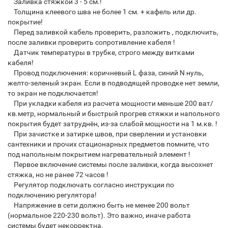
Заливка стяжкой 3 - 5 см.!
Толщина клеевого шва не более 1 см. + кафель или др.
покрытие!
Перед заливкой кабель проверить, разложить , подключить,
после заливки проверить сопротивление кабеля !
Датчик температуры в трубке, строго между витками
кабеля!
Провод подключения: коричневый L фаза, синий N нуль,
желто-зеленый экран. Если в подводящей проводке нет земли,
то экран не подключается!
При укладки кабеля из расчета мощности меньше 200 ват/
кв.метр, нормальный и быстрый прогрев стяжки и напольного
покрытия будет затруднён, из-за слабой мощности на 1 м.кв. !
При зачистке и затирке швов, при сверлении и установки
сантехники и прочих стационарных предметов помните, что
под напольным покрытием нагревательный элемент !
Первое включение системы после заливки, когда высохнет
стяжка, но не ранее 72 часов !
Регулятор подключать согласно инструкции по
подключению регулятора!
Напряжение в сети должно быть не менее 200 вольт
(нормальное 220-230 вольт). Это важно, иначе работа
системы будет некорректна.