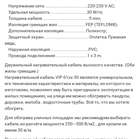
Напряжение сети...................................220-230 V AC;
Удельная мощность .............................30 W/m;
Толщина кабеля .....................................5 mm;
Изоляция греющих жил.......................FEP (TEFLON®);
Дополнительная изоляция..................Полиэстр;
Защитный экран.....................................Оплетка Луженая
медь;
Наружная изоляция...............................PVC;
Провода подключения .........................1 x 3 m.
Двужильный нагревательный кабель высокого качества. (Обе
жилы греющие.)
Нагревательный кабель VIP 61xx-30 является универсальным,
его технические характеристики и материалы, из которого он
изготовлен, позволяют ему быть пригодным к эксплуатации в
жилых помещениях, на улице им можно обогревать пандусы,
дорожки, желоба , водосточные трубы. Всё то, что вы хотите
обогреть.
Для обогрева уличных площадок мы рекомендуем выбирать
кабель из расчёта мощности 250—300 В/м2., для кровли не
менее 30 в/м.