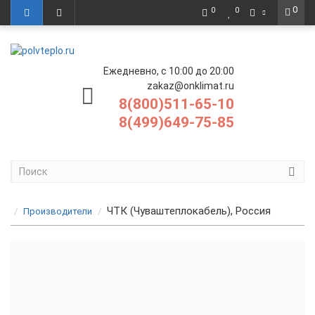
0
0
0
Ежедневно, с 10:00 до 20:00
zakaz@onklimat.ru
8(800)511-65-10
8(499)649-75-85
ЧТК (Чуваштеплокабель), Россия
Производители
Теплый пол ЧТК в матах
Фольгомат ЧТК МНФ Мелодия Тепла