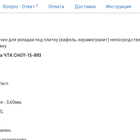
0
Вопрос - Ответ
Оплата
Доставка
Инструкция
ля укладки под плитку (кафель, керамогранит) непосредстве
жку.
ла ЧТК СНОТ-15-893
м.п.
 - 3,60мм;
5;
илен;
 полиэтилен;