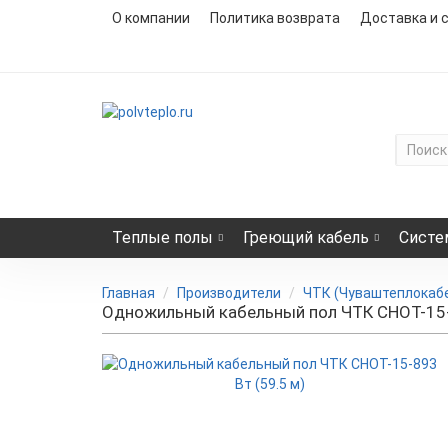
О компании
Политика возврата
Доставка и 
Теплые полы
Греющий кабель
Систе
Главная
Производители
ЧТК (Чуваштеплокабе
Одножильный кабельный пол ЧТК СНОТ-15-8