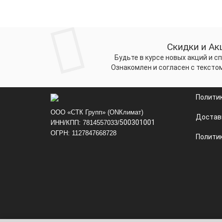
Скидки и Ак
Будьте в курсе новых акций и 
Ознакомлен и согласен с тексто
Полити
ООО «СТК Групп» (ONКлимат)
Достав
500301001
ИНН/КПП: 7814557033/
ОГРН: 1127847668728
Политик