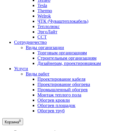
Terneo
Tesla
Thermo
Welrok
ЧТК (Чуваштеплокабель)
Теплолюкс
ЭргоЛайт
ССТ
Сотрудничество
Виды организации
Торговым организациям
Строительным организациям
Дизайнерам, проектировщикам
Услуги
Виды работ
Проектирование кабеля
Проектирование обогрева
Промышленный обогрев
Монтаж теплого пола
Обогрев кровли
Обогрев площадок
Обогрев труб
0
Корзина