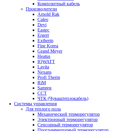
Композитный кабель
Производители
Arnold Rak
Caleo
Devi
Eastec
Ergert
Extherm
Fine Korea
Grand Meyer
Heatus
IQWATT
Lavita
Nexans
Profi Therm
RiM
Samreg
ССТ
ЧТК (Чуваштеплокабель)
Системы управления
Для теплого пола
Механический терморегулятор
Электронный терморегулятор
Сенсорный терморегулятор
Программируемый терморегулятор