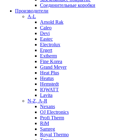
Соединительные коробки
Производители
A-L
Arnold Rak
Caleo
Devi
Eastec
Electrolux
Ergert
Extherm
Fine Korea
Grand Meyer
Heat Plus
Heatus
Hemstedt
IQWATT
Lavita
N-Z, А-Я
Nexans
OJ Electronics
Profi Therm
RiM
Samreg
Royal Thermo