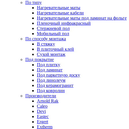
По типу
Нагревательные маты
Нагревательные кабели
Нагревательные маты под ламинат на фольге
Пленочный инфракрасный
Стержневой пол
Мобильный пол
По способу монтажа
В стяжку
В плиточный клей
Сухой монтаж
Под покрытие
Под плитку
Под ламинат
Под паркетную доску
Под линолеум
Под керамогранит
Под ковролин
Производители
Arnold Rak
Caleo
Devi
Eastec
Ergert
Extherm