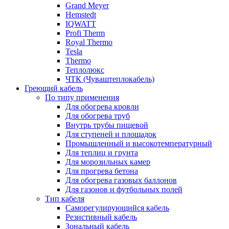
Grand Meyer
Hemstedt
IQWATT
Profi Therm
Royal Thermo
Tesla
Thermo
Теплолюкс
ЧТК (Чуваштеплокабель)
Греющий кабель
По типу применения
Для обогрева кровли
Для обогрева труб
Внутрь трубы пищевой
Для ступеней и площадок
Промышленный и высокотемпературный
Для теплиц и грунта
Для морозильных камер
Для прогрева бетона
Для обогрева газовых баллонов
Для газонов и футбольных полей
Тип кабеля
Саморегулирующийся кабель
Резистивный кабель
Зональный кабель