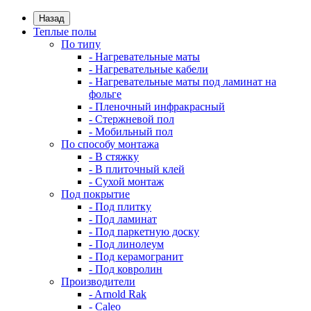
Назад
Теплые полы
По типу
- Нагревательные маты
- Нагревательные кабели
- Нагревательные маты под ламинат на
фольге
- Пленочный инфракрасный
- Стержневой пол
- Мобильный пол
По способу монтажа
- В стяжку
- В плиточный клей
- Сухой монтаж
Под покрытие
- Под плитку
- Под ламинат
- Под паркетную доску
- Под линолеум
- Под керамогранит
- Под ковролин
Производители
- Arnold Rak
- Caleo