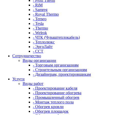
- Profi Therm
- RiM
- Samreg
- Royal Thermo
- Terneo
- Tesla
- Thermo
- Welrok
- ЧТК (Чуваштеплокабель)
- Теплолюкс
- ЭргоЛайт
- ССТ
Сотрудничество
Виды организации
- Торговым организациям
- Строительным организациям
- Дизайнерам, проектировщикам
Услуги
Виды работ
- Проектирование кабеля
- Проектирование обогрева
- Промышленный обогрев
- Монтаж теплого пола
- Обогрев кровли
- Обогрев площадок