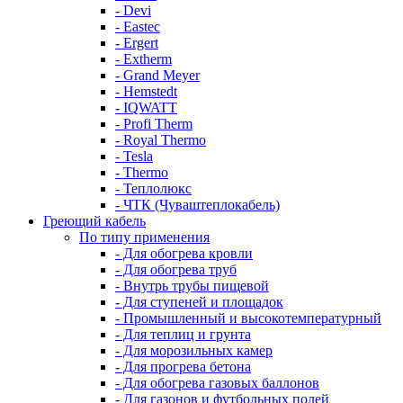
- Devi
- Eastec
- Ergert
- Extherm
- Grand Meyer
- Hemstedt
- IQWATT
- Profi Therm
- Royal Thermo
- Tesla
- Thermo
- Теплолюкс
- ЧТК (Чуваштеплокабель)
Греющий кабель
По типу применения
- Для обогрева кровли
- Для обогрева труб
- Внутрь трубы пищевой
- Для ступеней и площадок
- Промышленный и высокотемпературный
- Для теплиц и грунта
- Для морозильных камер
- Для прогрева бетона
- Для обогрева газовых баллонов
- Для газонов и футбольных полей