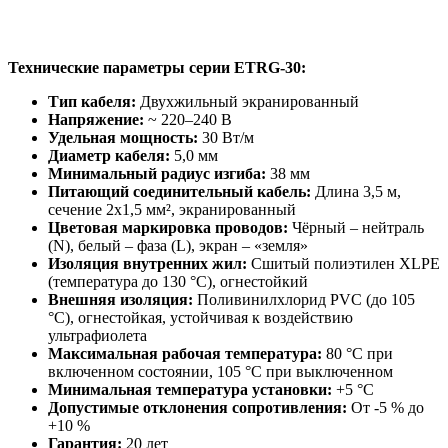
Технические параметры серии ETRG-30:
Тип кабеля:
Двухжильный экранированный
Напряжение:
~ 220–240 В
Удельная мощность:
30 Вт/м
Диаметр кабеля:
5,0 мм
Минимальный радиус изгиба:
38 мм
Питающий соединительный кабель:
Длина 3,5 м,
сечение 2х1,5 мм², экранированный
Цветовая маркировка проводов:
Чёрный – нейтраль
(N), белый – фаза (L), экран – «земля»
Изоляция внутренних жил:
Сшитый полиэтилен XLPE
(температура до 130 °C), огнестойкий
Внешняя изоляция:
Поливинилхлорид PVC (до 105
°C), огнестойкая, устойчивая к воздействию
ультрафиолета
Максимальная рабочая температура:
80 °C при
включенном состоянии, 105 °C при выключенном
Минимальная температура установки:
+5 °C
Допустимые отклонения сопротивления:
От -5 % до
+10 %
Гарантия:
20 лет