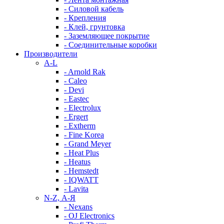
- Силовой кабель
- Крепления
- Клей, грунтовка
- Заземляющее покрытие
- Соединительные коробки
Производители
A-L
- Arnold Rak
- Caleo
- Devi
- Eastec
- Electrolux
- Ergert
- Extherm
- Fine Korea
- Grand Meyer
- Heat Plus
- Heatus
- Hemstedt
- IQWATT
- Lavita
N-Z, А-Я
- Nexans
- OJ Electronics