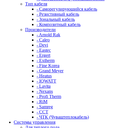
Тип кабеля
- Саморегулирующийся кабель
- Резистивный кабель
- Зональный кабель
- Композитный кабель
Производители
- Arnold Rak
- Caleo
- Devi
- Eastec
- Ergert
- Extherm
- Fine Korea
- Grand Meyer
- Heatus
- IQWATT
- Lavita
- Nexans
- Profi Therm
- RiM
- Samreg
- ССТ
- ЧТК (Чуваштеплокабель)
Системы управления
Для теплого пола