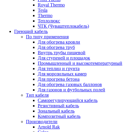
Royal Thermo
Tesla
Thermo
Теплолюкс
ЧТК (Чуваштеплокабель)
Греющий кабель
По типу применения
Для обогрева кровли
Для обогрева труб
Внутрь трубы пищевой
Для ступеней и площадок
Промышленный и высокотемпературный
Для теплиц и грунта
Для морозильных камер
Для прогрева бетона
Для обогрева газовых баллонов
Для газонов и футбольных полей
Тип кабеля
Саморегулирующийся кабель
Резистивный кабель
Зональный кабель
Композитный кабель
Производители
Arnold Rak