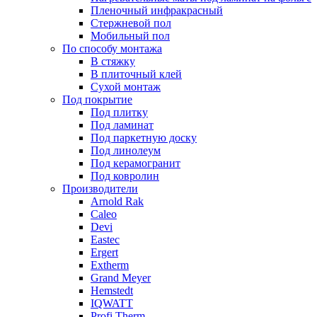
Пленочный инфракрасный
Стержневой пол
Мобильный пол
По способу монтажа
В стяжку
В плиточный клей
Сухой монтаж
Под покрытие
Под плитку
Под ламинат
Под паркетную доску
Под линолеум
Под керамогранит
Под ковролин
Производители
Arnold Rak
Caleo
Devi
Eastec
Ergert
Extherm
Grand Meyer
Hemstedt
IQWATT
Profi Therm