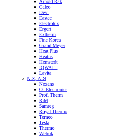
Arnold Rak
Caleo
Devi
Eastec
Electrolux
Ergert
Extherm
Fine Korea
Grand Meyer
Heat Plus
Heatus
Hemstedt
IQWATT
Lavita
N-Z, А-Я
Nexans
OJ Electronics
Profi Therm
RiM
Samreg
Royal Thermo
Terneo
Tesla
Thermo
Welrok