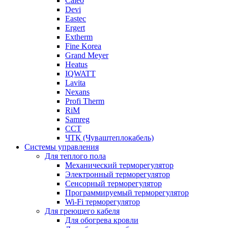
Caleo
Devi
Eastec
Ergert
Extherm
Fine Korea
Grand Meyer
Heatus
IQWATT
Lavita
Nexans
Profi Therm
RiM
Samreg
ССТ
ЧТК (Чуваштеплокабель)
Системы управления
Для теплого пола
Механический терморегулятор
Электронный терморегулятор
Сенсорный терморегулятор
Программируемый терморегулятор
Wi-Fi терморегулятор
Для греющего кабеля
Для обогрева кровли