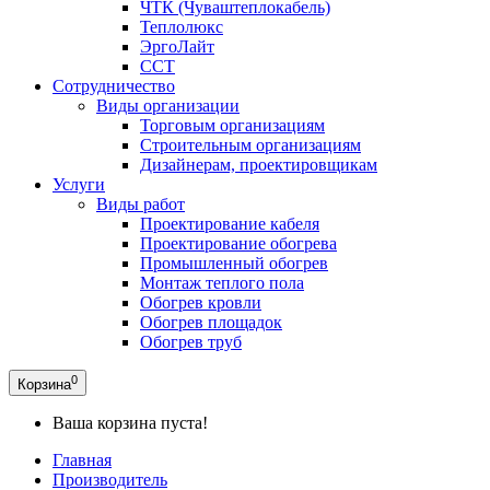
ЧТК (Чуваштеплокабель)
Теплолюкс
ЭргоЛайт
ССТ
Сотрудничество
Виды организации
Торговым организациям
Строительным организациям
Дизайнерам, проектировщикам
Услуги
Виды работ
Проектирование кабеля
Проектирование обогрева
Промышленный обогрев
Монтаж теплого пола
Обогрев кровли
Обогрев площадок
Обогрев труб
0
Корзина
Ваша корзина пуста!
Главная
Производитель