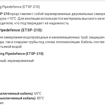
g Pipedefence (ETSP-210)
SP-210
представляют собой экранированные двухжильные саморе
уха +10°C. Для изоляции используются материалы высокого каче
одителя, что подтверждает её надежность.
ipedefence (ETSP-210):
я замерзания водопроводных и канализационных труб, защищая и
да, так и снаружи трубы под слоем теплоизоляции. Кабель соотв
тьевой водой.
ng Pipedefence (ETSP-210):
ный, экранированный
включенный кабель)
: 65°C
выключенный кабель)
: 85°C
жил