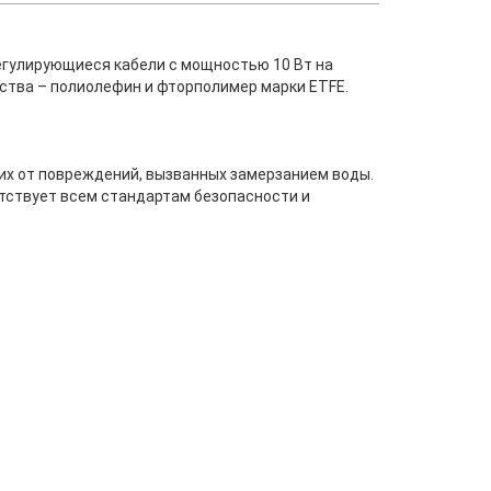
гулирующиеся кабели с мощностью 10 Вт на
ства – полиолефин и фторполимер марки ETFE.
х от повреждений, вызванных замерзанием воды.
етствует всем стандартам безопасности и