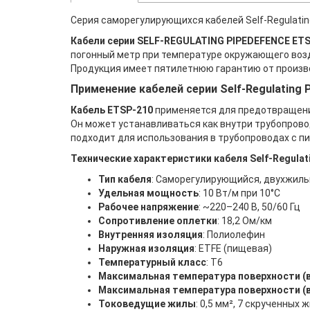
Серия саморегулирующихся кабелей Self-Regulatin
Кабели серии SELF-REGULATING PIPEDEFENCE ET
погонный метр при температуре окружающего возд
Продукция имеет пятилетнюю гарантию от произв
Применение кабелей серии Self-Regulating P
Кабель ETSP-210
применяется для предотвращени
Он может устанавливаться как внутри трубопрово
подходит для использования в трубопроводах с пи
Технические характеристики кабеля Self-Regulati
Тип кабеля
: Саморегулирующийся, двухжиль
Удельная мощность
: 10 Вт/м при 10°C
Рабочее напряжение
: ~220–240 В, 50/60 Гц
Сопротивление оплетки
: 18,2 Ом/км
Внутренняя изоляция
: Полиолефин
Наружная изоляция
: ETFE (пищевая)
Температурный класс
: T6
Максимальная температура поверхности (
Максимальная температура поверхности (
Токоведущие жилы
: 0,5 мм², 7 скрученных 