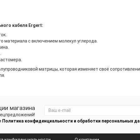
ого кабеля Ergert:
ок.
о материала с включением молекул углерода.
ина.
.
ластомера.
полупроводниковой матрицы, которая изменяет своё сопротивлен
ля.
ции магазина
спецпредложений!
м
Политика конфиденциальности и обработки персональных д
ка конфиденциальности
О компании