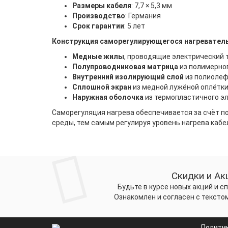
Размеры кабеля
: 7,7 × 5,3 мм
Производство
: Германия
Срок гарантии
: 5 лет
Конструкция саморегулирующегося нагревательн
Медные жилы
, проводящие электрический т
Полупроводниковая матрица
из полимерног
Внутренний изолирующий слой
из полиолеф
Сплошной экран
из медной лужёной оплётки
Наружная оболочка
из термопластичного э
Саморегуляция нагрева обеспечивается за счёт 
среды, тем самым регулируя уровень нагрева кабе
Скидки и Ак
Будьте в курсе новых акций и 
Ознакомлен и согласен с тексто
Полити