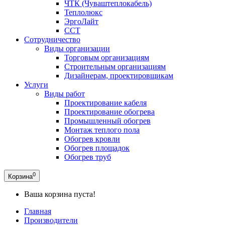
ЧТК (Чуваштеплокабель)
Теплолюкс
ЭргоЛайт
ССТ
Сотрудничество
Виды организации
Торговым организациям
Строительным организациям
Дизайнерам, проектировщикам
Услуги
Виды работ
Проектирование кабеля
Проектирование обогрева
Промышленный обогрев
Монтаж теплого пола
Обогрев кровли
Обогрев площадок
Обогрев труб
0
Корзина
Ваша корзина пуста!
Главная
Производители