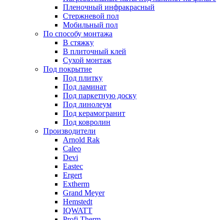
Пленочный инфракрасный
Стержневой пол
Мобильный пол
По способу монтажа
В стяжку
В плиточный клей
Сухой монтаж
Под покрытие
Под плитку
Под ламинат
Под паркетную доску
Под линолеум
Под керамогранит
Под ковролин
Производители
Arnold Rak
Caleo
Devi
Eastec
Ergert
Extherm
Grand Meyer
Hemstedt
IQWATT
Profi Therm