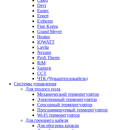
Caleo
Devi
Eastec
Ergert
Extherm
Fine Korea
Grand Meyer
Heatus
IQWATT
Lavita
Nexans
Profi Therm
RiM
Samreg
ССТ
ЧТК (Чуваштеплокабель)
Системы управления
Для теплого пола
Механический терморегулятор
Электронный терморегулятор
Сенсорный терморегулятор
Программируемый терморегулятор
Wi-Fi терморегулятор
Для греющего кабеля
Для обогрева кровли