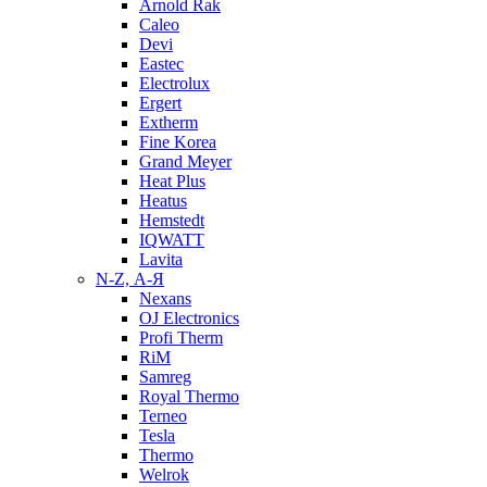
Arnold Rak
Caleo
Devi
Eastec
Electrolux
Ergert
Extherm
Fine Korea
Grand Meyer
Heat Plus
Heatus
Hemstedt
IQWATT
Lavita
N-Z, А-Я
Nexans
OJ Electronics
Profi Therm
RiM
Samreg
Royal Thermo
Terneo
Tesla
Thermo
Welrok