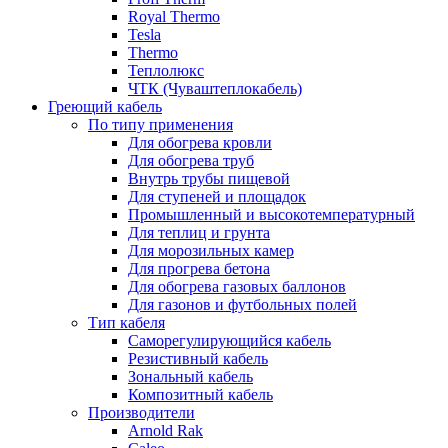
Royal Thermo
Tesla
Thermo
Теплолюкс
ЧТК (Чуваштеплокабель)
Греющий кабель
По типу применения
Для обогрева кровли
Для обогрева труб
Внутрь трубы пищевой
Для ступеней и площадок
Промышленный и высокотемпературный
Для теплиц и грунта
Для морозильных камер
Для прогрева бетона
Для обогрева газовых баллонов
Для газонов и футбольных полей
Тип кабеля
Саморегулирующийся кабель
Резистивный кабель
Зональный кабель
Композитный кабель
Производители
Arnold Rak