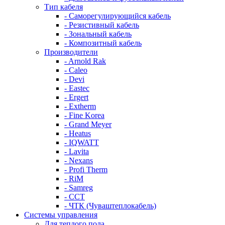
Тип кабеля
- Саморегулирующийся кабель
- Резистивный кабель
- Зональный кабель
- Композитный кабель
Производители
- Arnold Rak
- Caleo
- Devi
- Eastec
- Ergert
- Extherm
- Fine Korea
- Grand Meyer
- Heatus
- IQWATT
- Lavita
- Nexans
- Profi Therm
- RiM
- Samreg
- ССТ
- ЧТК (Чуваштеплокабель)
Системы управления
Для теплого пола