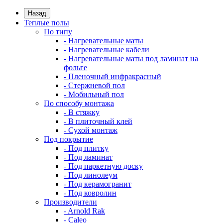
Назад
Теплые полы
По типу
- Нагревательные маты
- Нагревательные кабели
- Нагревательные маты под ламинат на
фольге
- Пленочный инфракрасный
- Стержневой пол
- Мобильный пол
По способу монтажа
- В стяжку
- В плиточный клей
- Сухой монтаж
Под покрытие
- Под плитку
- Под ламинат
- Под паркетную доску
- Под линолеум
- Под керамогранит
- Под ковролин
Производители
- Arnold Rak
- Caleo