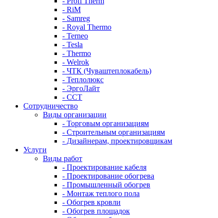
- Profi Therm
- RiM
- Samreg
- Royal Thermo
- Terneo
- Tesla
- Thermo
- Welrok
- ЧТК (Чуваштеплокабель)
- Теплолюкс
- ЭргоЛайт
- ССТ
Сотрудничество
Виды организации
- Торговым организациям
- Строительным организациям
- Дизайнерам, проектировщикам
Услуги
Виды работ
- Проектирование кабеля
- Проектирование обогрева
- Промышленный обогрев
- Монтаж теплого пола
- Обогрев кровли
- Обогрев площадок