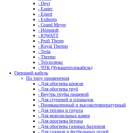
- Devi
- Eastec
- Ergert
- Extherm
- Grand Meyer
- Hemstedt
- IQWATT
- Profi Therm
- Royal Thermo
- Tesla
- Thermo
- Теплолюкс
- ЧТК (Чуваштеплокабель)
Греющий кабель
По типу применения
- Для обогрева кровли
- Для обогрева труб
- Внутрь трубы пищевой
- Для ступеней и площадок
- Промышленный и высокотемпературный
- Для теплиц и грунта
- Для морозильных камер
- Для прогрева бетона
- Для обогрева газовых баллонов
- Для газонов и футбольных полей