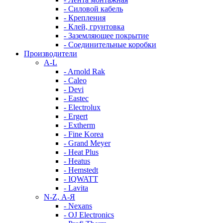
- Силовой кабель
- Крепления
- Клей, грунтовка
- Заземляющее покрытие
- Соединительные коробки
Производители
A-L
- Arnold Rak
- Caleo
- Devi
- Eastec
- Electrolux
- Ergert
- Extherm
- Fine Korea
- Grand Meyer
- Heat Plus
- Heatus
- Hemstedt
- IQWATT
- Lavita
N-Z, А-Я
- Nexans
- OJ Electronics