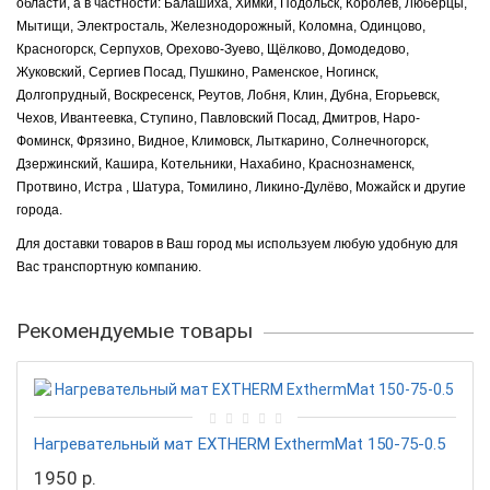
области, а в частности: Балашиха, Химки, Подольск, Королёв, Люберцы,
Мытищи, Электросталь, Железнодорожный, Коломна, Одинцово,
Красногорск, Серпухов, Орехово-Зуево, Щёлково, Домодедово,
Жуковский, Сергиев Посад, Пушкино, Раменское, Ногинск,
Долгопрудный, Воскресенск, Реутов, Лобня, Клин, Дубна, Егорьевск,
Чехов, Ивантеевка, Ступино, Павловский Посад, Дмитров, Наро-
Фоминск, Фрязино, Видное, Климовск, Лыткарино, Солнечногорск,
Дзержинский, Кашира, Котельники, Нахабино, Краснознаменск,
Протвино, Истра , Шатура, Томилино, Ликино-Дулёво, Можайск и другие
города.
Для доставки товаров в Ваш город мы используем любую удобную для
Вас транспортную компанию.
Рекомендуемые товары
Нагревательный мат EXTHERM ExthermMat 150-75-0.5
1950 р.