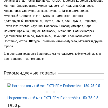
области, а в частности: Балашиха, Химки, Подольск, Королёв, Люберцы,
Мытищи, Электросталь, Железнодорожный, Коломна, Одинцово,
Красногорск, Серпухов, Орехово-Зуево, Щёлково, Домодедово,
Жуковский, Сергиев Посад, Пушкино, Раменское, Ногинск,
Долгопрудный, Воскресенск, Реутов, Лобня, Клин, Дубна, Егорьевск,
Чехов, Ивантеевка, Ступино, Павловский Посад, Дмитров, Наро-
Фоминск, Фрязино, Видное, Климовск, Лыткарино, Солнечногорск,
Дзержинский, Кашира, Котельники, Нахабино, Краснознаменск,
Протвино, Истра , Шатура, Томилино, Ликино-Дулёво, Можайск и другие
города.
Для доставки товаров в Ваш город мы используем любую удобную для
Вас транспортную компанию.
Рекомендуемые товары
Нагревательный мат EXTHERM ExthermMat 150-75-0.5
1950 р.