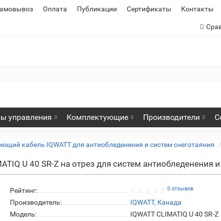
самовывоз
Оплата
Публикации
Сертификаты
Контакты
Сра
ы управления
Комплектующие
Производители
С
еющий кабель IQWATT для антиобледенения и систем снеготаяния
IQ U 40 SR-Z на отрез для систем антиобледенения и
0 отзывов
Рейтинг:
Производитель:
IQWATT, Канада
Модель:
IQWATT CLIMATIQ U 40 SR-Z