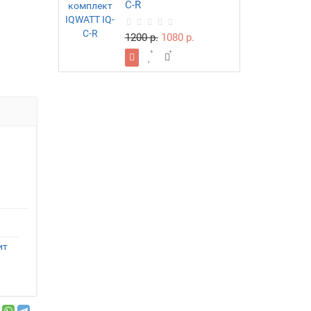
С-R
1200 р.
1080 р.
ит