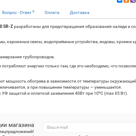
0
Вопрос - Ответ
Оплата
Доставка
40 SR-Z
разработаны для предотвращения образования наледи и со
мы, карнизные свесы, водоприёмные устройства, ендовы, кромки к
замерзания трубопроводов.
потребляют энергию только там, где это необходимо, что позволя
ют мощность обогрева в зависимости от температуры окружающей
еличивается, а при повышении температуры — уменьшается.
 УФ защитой и оплеткой заземления 40Вт при 10
º
C (max 65 Вт).
ции магазина
спецпредложений!