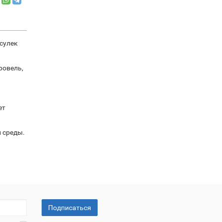
сулек
ровель,
ет
 среды.
Подписаться