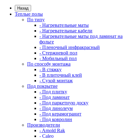
Назад
Теплые полы
По типу
- Нагревательные маты
- Нагревательные кабели
- Нагревательные маты под ламинат на
фольге
- Пленочный инфракрасный
- Стержневой пол
- Мобильный пол
По способу монтажа
- В стяжку
- В плиточный клей
- Сухой монтаж
Под покрытие
- Под плитку
- Под ламинат
- Под паркетную доску
- Под линолеум
- Под керамогранит
- Под ковролин
Производители
- Arnold Rak
- Caleo