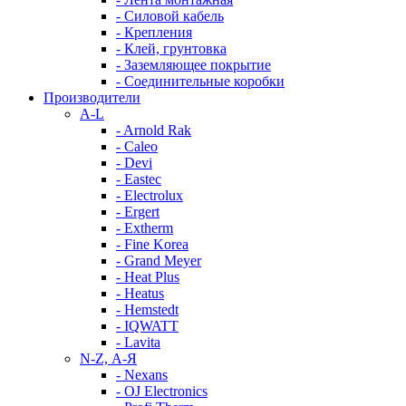
- Силовой кабель
- Крепления
- Клей, грунтовка
- Заземляющее покрытие
- Соединительные коробки
Производители
A-L
- Arnold Rak
- Caleo
- Devi
- Eastec
- Electrolux
- Ergert
- Extherm
- Fine Korea
- Grand Meyer
- Heat Plus
- Heatus
- Hemstedt
- IQWATT
- Lavita
N-Z, А-Я
- Nexans
- OJ Electronics