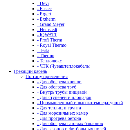
- Devi
- Eastec
- Ergert
- Extherm
- Grand Meyer
- Hemstedt
- IQWATT
- Profi Therm
- Royal Thermo
- Tesla
- Thermo
- Теплолюкс
- ЧТК (Чуваштеплокабель)
Греющий кабель
По типу применения
- Для обогрева кровли
- Для обогрева труб
- Внутрь трубы пищевой
- Для ступеней и площадок
- Промышленный и высокотемпературный
- Для теплиц и грунта
- Для морозильных камер
- Для прогрева бетона
- Для обогрева газовых баллонов
- Для газонов и футбольных полей