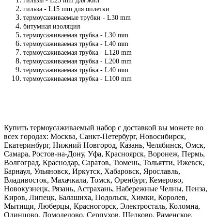
гильзы - L25 mm для жил
гильза - L15 mm для оплетки
термоусаживаемые трубки - L30 mm
битумная изоляция
термоусаживаемая трубка - L30 mm
термоусаживаемая трубка - L40 mm
термоусаживаемая трубка - L120 mm
термоусаживаемая трубка - L200 mm
термоусаживаемая трубка - L40 mm
термоусаживаемая трубка - L100 mm
Купить термоусаживаемый набор с доставкой вы можете во
всех городах: Москва, Санкт-Петербург, Новосибирск,
Екатеринбург, Нижний Новгород, Казань, Челябинск, Омск,
Самара, Ростов-на-Дону, Уфа, Красноярск, Воронеж, Пермь,
Волгоград, Краснодар, Саратов, Тюмень, Тольятти, Ижевск,
Барнаул, Ульяновск, Иркутск, Хабаровск, Ярославль,
Владивосток, Махачкала, Томск, Оренбург, Кемерово,
Новокузнецк, Рязань, Астрахань, Набережные Челны, Пенза,
Киров, Липецк, Балашиха, Подольск, Химки, Королев,
Мытищи, Люберцы, Красногорск, Электросталь, Коломна,
Одинцово, Домодедово, Серпухов, Щелково, Раменское,