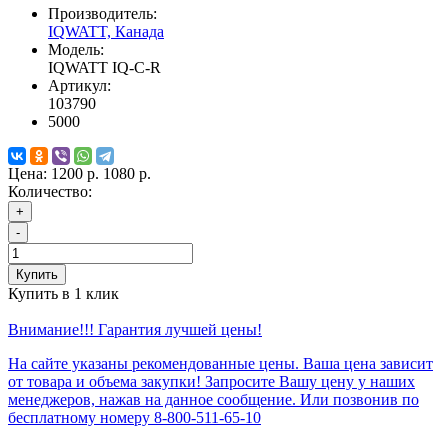
Производитель:
IQWATT, Канада
Модель:
IQWATT IQ-С-R
Артикул:
103790
5000
Цена:
1200 р.
1080 р.
Количество:
+
-
Купить
Купить в 1 клик
Внимание!!! Гарантия лучшей цены!
На сайте указаны рекомендованные цены. Ваша цена зависит
от товара и объема закупки! Запросите Вашу цену у наших
менеджеров, нажав на данное сообщение. Или позвонив по
бесплатному номеру 8-800-511-65-10