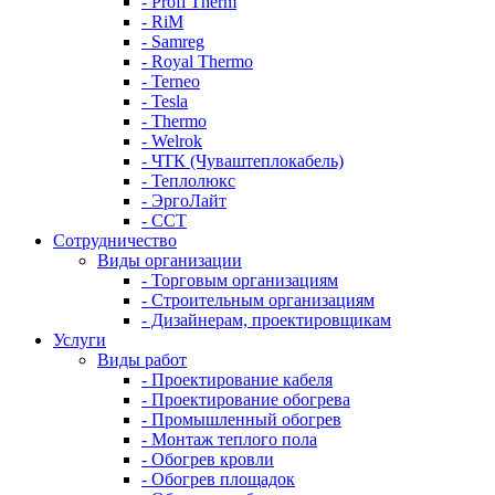
- Profi Therm
- RiM
- Samreg
- Royal Thermo
- Terneo
- Tesla
- Thermo
- Welrok
- ЧТК (Чуваштеплокабель)
- Теплолюкс
- ЭргоЛайт
- ССТ
Сотрудничество
Виды организации
- Торговым организациям
- Строительным организациям
- Дизайнерам, проектировщикам
Услуги
Виды работ
- Проектирование кабеля
- Проектирование обогрева
- Промышленный обогрев
- Монтаж теплого пола
- Обогрев кровли
- Обогрев площадок