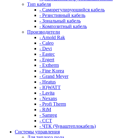
Тип кабеля
- Саморегулирующийся кабель
- Резистивный кабель
- Зональный кабель
- Композитный кабель
Производители
- Arnold Rak
- Caleo
- Devi
- Eastec
- Ergert
- Extherm
- Fine Korea
- Grand Meyer
- Heatus
- IQWATT
- Lavita
- Nexans
- Profi Therm
- RiM
- Samreg
- ССТ
- ЧТК (Чуваштеплокабель)
Системы управления
Для теплого пола