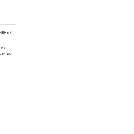
сивных
 из
сти до