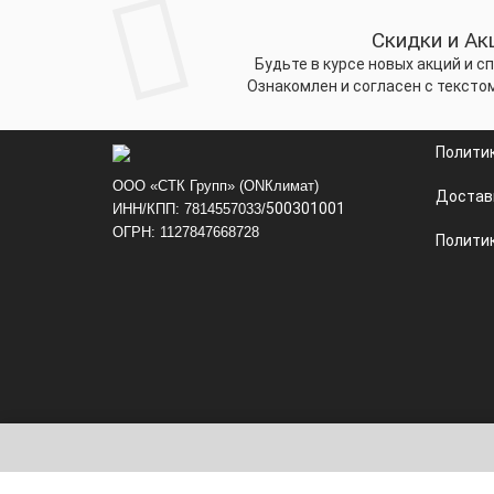
Скидки и Ак
Будьте в курсе новых акций и 
Ознакомлен и согласен с тексто
Полити
ООО «СТК Групп» (ONКлимат)
Достав
500301001
ИНН/КПП: 7814557033/
ОГРН: 1127847668728
Политик