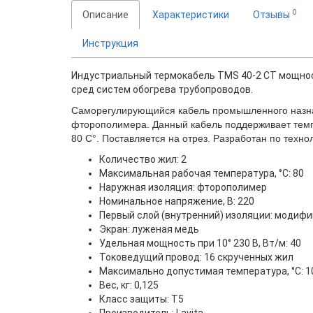
0
Описание
Характеристики
Отзывы
Инструкция
Индустриальный термокабель TMS 40-2 CT мощност
сред систем обогрева трубопроводов.
Саморегулирующийся кабель промышленного назнач
фторополимера. Данный кабель поддерживает темп
80 С°. Поставляется на отрез. Разработан по техн
Количество жил
: 2
Максимальная рабочая температура, °C
: 80
Наружная изоляция
: фторополимер
Номинальное напряжение, В
: 220
Первый слой (внутренний) изоляции
: модиф
Экран
: луженая медь
Удельная мощность при 10° 230 В, Вт/м
: 40
Токоведущий провод
: 16 скрученных жил
Максимально допустимая температура, °C
: 
Вес, кг:
0,125
Класс защиты
: T5