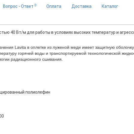
0
Вопрос - Ответ
Оплата
Доставка
Каталог
ью 40 Вт/м для работы в условиях высоких температур и агрес
ения Lavita в оплетке из луженой меди имеет защитную оболочку
ературу горячей воды и транспортируемой технологической жидко
ологии радиационного сшивания.
ицированный полиолефин
100