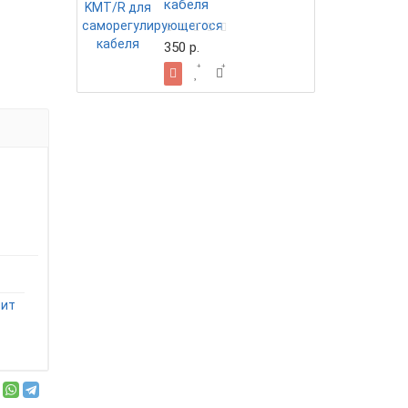
кабеля
350 р.
сит