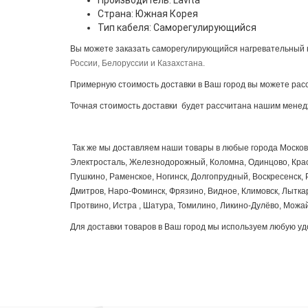
Производитель
: Lavita
Страна
: Южная Корея
Тип кабеля
: Саморегулирующийся
Вы можете заказать саморегулирующийся нагревательный к
России, Белоруссии и Казахстана.
Примерную стоимость доставки в Ваш город вы можете расс
Точная стоимость доставки будет рассчитана нашим менед
Так же мы доставляем наши товары в любые города Московс
Электросталь, Железнодорожный, Коломна, Одинцово, Красн
Пушкино, Раменское, Ногинск, Долгопрудный, Воскресенск, Р
Дмитров, Наро-Фоминск, Фрязино, Видное, Климовск, Лытка
Протвино, Истра , Шатура, Томилино, Ликино-Дулёво, Можай
Для доставки товаров в Ваш город мы используем любую у