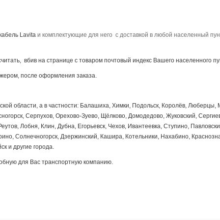
абель Lavita
и комплектующие для него
с доставкой в любой населенный пун
читать, вбив на странице с товаром почтовый индекс Вашего населенного пу
жером, после оформления заказа.
кой области, а в частности: Балашиха, Химки, Подольск, Королёв, Люберцы,
огорск, Серпухов, Орехово-Зуево, Щёлково, Домодедово, Жуковский, Сергие
еутов, Лобня, Клин, Дубна, Егорьевск, Чехов, Ивантеевка, Ступино, Павловск
рино, Солнечногорск, Дзержинский, Кашира, Котельники, Нахабино, Краснозн
ск и другие города.
добную для Вас транспортную компанию.