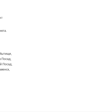
кт
нкта.
 Мытищи,
в Посад,
ий Посад,
аменск,