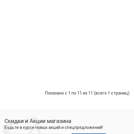
м)
32500 р.
-
Купить
+
Наг
сек
DEF
SNO
PRO
The
3400
(120
м)
39000 р.
-
Купить
+
Показано с 1 по 11 из 11 (всего 1 страниц)
Скидки и Акции магазина
Будьте в курсе новых акций и спецпредложений!