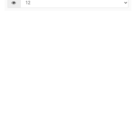
Наг
сек
DEF
SNO
PRO
The
340/
(12,
м)
9000 р.
-
Купить
+
Наг
сек
DEF
SNO
PRO
The
440/
(15,