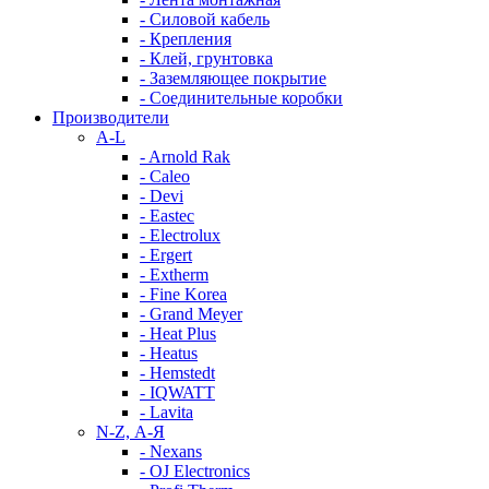
- Силовой кабель
- Крепления
- Клей, грунтовка
- Заземляющее покрытие
- Соединительные коробки
Производители
A-L
- Arnold Rak
- Caleo
- Devi
- Eastec
- Electrolux
- Ergert
- Extherm
- Fine Korea
- Grand Meyer
- Heat Plus
- Heatus
- Hemstedt
- IQWATT
- Lavita
N-Z, А-Я
- Nexans
- OJ Electronics