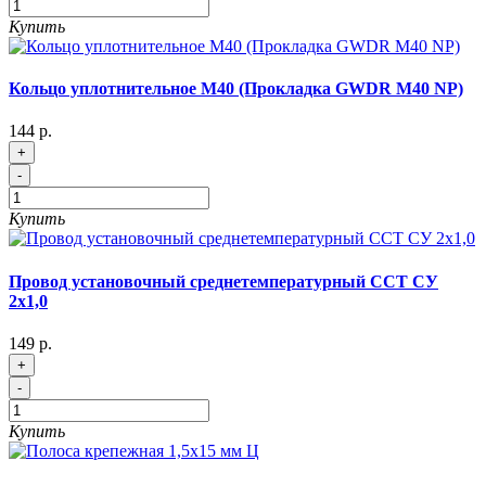
Купить
Кольцо уплотнительное М40 (Прокладка GWDR M40 NP)
144 р.
+
-
Купить
Провод установочный среднетемпературный ССТ СУ
2х1,0
149 р.
+
-
Купить