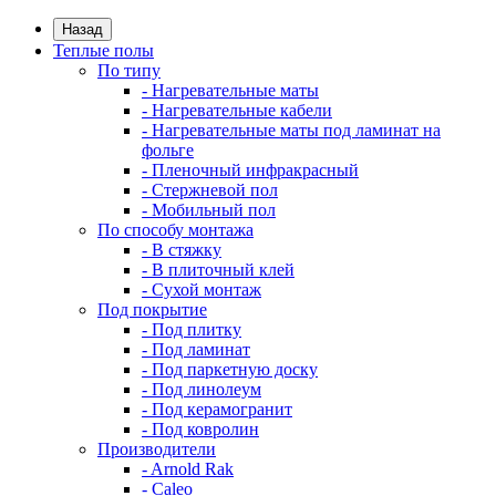
Назад
Теплые полы
По типу
- Нагревательные маты
- Нагревательные кабели
- Нагревательные маты под ламинат на
фольге
- Пленочный инфракрасный
- Стержневой пол
- Мобильный пол
По способу монтажа
- В стяжку
- В плиточный клей
- Сухой монтаж
Под покрытие
- Под плитку
- Под ламинат
- Под паркетную доску
- Под линолеум
- Под керамогранит
- Под ковролин
Производители
- Arnold Rak
- Caleo