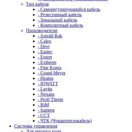
Тип кабеля
- Саморегулирующийся кабель
- Резистивный кабель
- Зональный кабель
- Композитный кабель
Производители
- Arnold Rak
- Caleo
- Devi
- Eastec
- Ergert
- Extherm
- Fine Korea
- Grand Meyer
- Heatus
- IQWATT
- Lavita
- Nexans
- Profi Therm
- RiM
- Samreg
- ССТ
- ЧТК (Чуваштеплокабель)
Системы управления
Для теплого пола