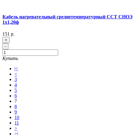
Кабель нагревательный среднетемпературный ССТ СНОЭ
1х1,20ф
151 р.
+
-
Купить
|<
<
3
4
5
6
7
8
9
10
11
>
>|