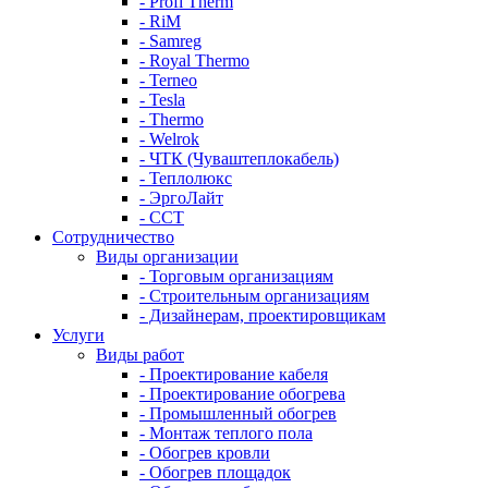
- Profi Therm
- RiM
- Samreg
- Royal Thermo
- Terneo
- Tesla
- Thermo
- Welrok
- ЧТК (Чуваштеплокабель)
- Теплолюкс
- ЭргоЛайт
- ССТ
Сотрудничество
Виды организации
- Торговым организациям
- Строительным организациям
- Дизайнерам, проектировщикам
Услуги
Виды работ
- Проектирование кабеля
- Проектирование обогрева
- Промышленный обогрев
- Монтаж теплого пола
- Обогрев кровли
- Обогрев площадок