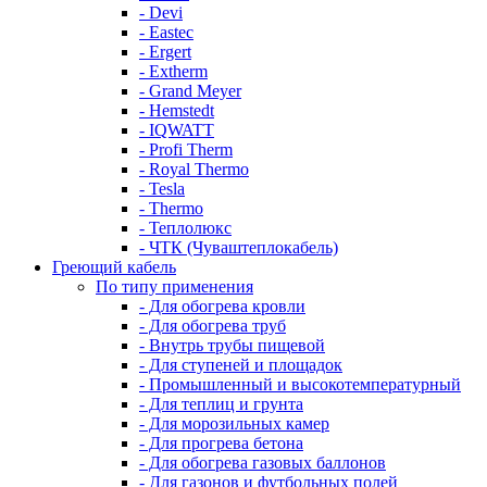
- Devi
- Eastec
- Ergert
- Extherm
- Grand Meyer
- Hemstedt
- IQWATT
- Profi Therm
- Royal Thermo
- Tesla
- Thermo
- Теплолюкс
- ЧТК (Чуваштеплокабель)
Греющий кабель
По типу применения
- Для обогрева кровли
- Для обогрева труб
- Внутрь трубы пищевой
- Для ступеней и площадок
- Промышленный и высокотемпературный
- Для теплиц и грунта
- Для морозильных камер
- Для прогрева бетона
- Для обогрева газовых баллонов
- Для газонов и футбольных полей