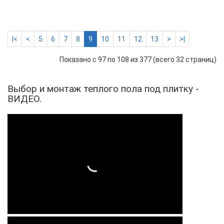
264 р.
-
Купить
+
|<
<
5
6
7
8
9
10
11
12
13
>
>|
Показано с 97 по 108 из 377 (всего 32 страниц)
Выбор и монтаж теплого пола под плитку -
ВИДЕО.