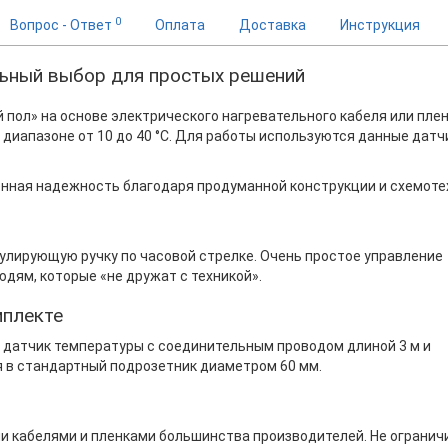
0
Вопрос - Ответ
Оплата
Доставка
Инструкция
льный выбор для простых решений
пол» на основе электрического нагревательного кабеля или плен
диапазоне от 10 до 40 °С. Для работы используются данные датч
ная надежность благодаря продуманной конструкции и схемоте
улирующую ручку по часовой стрелке. Очень простое управление
дям, которые «не дружат с техникой».
мплекте
 датчик температуры с соединительным проводом длиной 3 м и
 в стандартный подрозетник диаметром 60 мм.
и кабелями и пленками большинства производителей. Не огранич