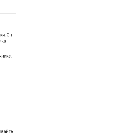
ки. Он
ика
хнике.
ивайте