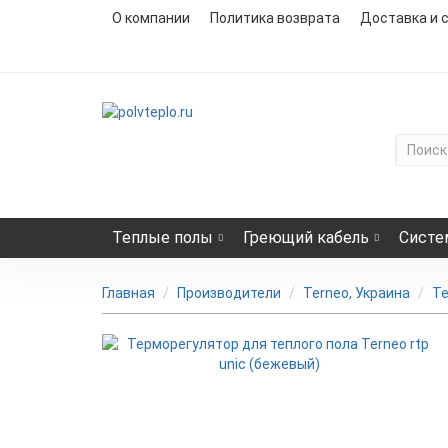
О компании
Политика возврата
Доставка и 
Теплые полы
Греющий кабель
Систе
Главная
Производители
Terneo, Украина
Те