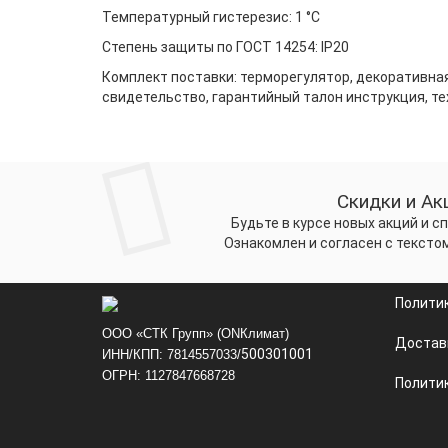
Температурный гистерезис: 1 °С
Степень защиты по ГОСТ 14254: ІР20
Комплект поставки: терморегулятор, декоративна
свидетельство, гарантийный талон инструкция, те
Скидки и Ак
Будьте в курсе новых акций и 
Ознакомлен и согласен с тексто
Полити
ООО «СТК Групп» (ONКлимат)
Достав
500301001
ИНН/КПП: 7814557033/
ОГРН: 1127847668728
Политик