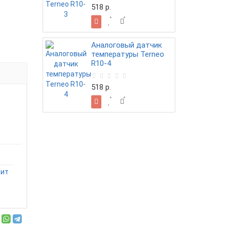
518 р.
Аналоговый датчик
температуры Terneo
R10-4
518 р.
сит