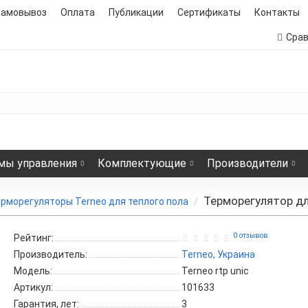
самовывоз
Оплата
Публикации
Сертификаты
Контакты
Сра
мы управления
Комплектующие
Производители
Терморегулятор для
рморегуляторы Terneo для теплого пола
0 отзывов
Рейтинг:
Производитель:
Terneo, Украина
Модель:
Terneo rtp unic
Артикул:
101633
Гарантия, лет:
3